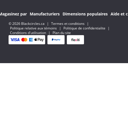
Magasinez par
Manufacturiers
Dimensions populaires
Aide et c
© 2026 Blackcircles.ca
|
Termes et conditions
|
Politique relative aux témoins
|
Politique de confidentialite
|
Conditions d'utilisation
|
Plan du site