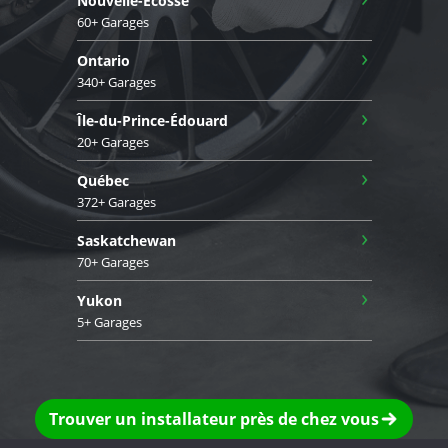
Nouvelle-Écosse
60+ Garages
›
Ontario
340+ Garages
›
Île-du-Prince-Édouard
20+ Garages
›
Québec
372+ Garages
›
Saskatchewan
70+ Garages
›
Yukon
5+ Garages
Trouver un installateur près de chez vous