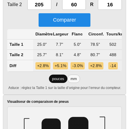
Taille 2
/
R
Comparer
Diamètre
Largeur
Flanc
Circonf.
Tours/km
Taille 1
25.0"
7.7"
5.0"
78.5"
502
Taille 2
25.7"
8.1"
4.8"
80.7"
488
Diff
+2.8%
+5.1%
-3.0%
+2.8%
-14
pouces
mm
Astuce : réglez la Taille 1 sur la taille d’origine pour l’erreur du compteur.
Visualiseur de comparaison de pneus