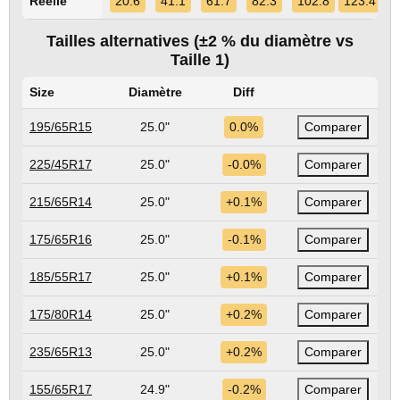
Réelle
20.6
41.1
61.7
82.3
102.8
123.4
Tailles alternatives (±2 % du diamètre vs
Taille 1)
Size
Diamètre
Diff
195/65R15
25.0"
0.0%
Comparer
225/45R17
25.0"
-0.0%
Comparer
215/65R14
25.0"
+0.1%
Comparer
175/65R16
25.0"
-0.1%
Comparer
185/55R17
25.0"
+0.1%
Comparer
175/80R14
25.0"
+0.2%
Comparer
235/65R13
25.0"
+0.2%
Comparer
155/65R17
24.9"
-0.2%
Comparer