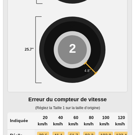
16"
2
25.7"
4.8"
Erreur du compteur de vitesse
(Réglez la Taille 1 sur la taille d’origine)
20
40
60
80
100
120
Indiquée
km/h
km/h
km/h
km/h
km/h
km/h