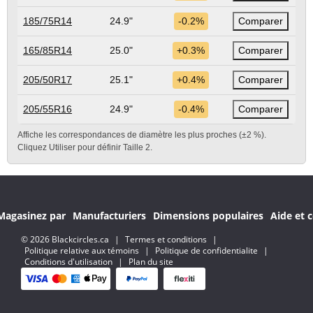
185/75R14
24.9"
-0.2%
Comparer
165/85R14
25.0"
+0.3%
Comparer
205/50R17
25.1"
+0.4%
Comparer
205/55R16
24.9"
-0.4%
Comparer
Affiche les correspondances de diamètre les plus proches (±2 %).
Cliquez Utiliser pour définir Taille 2.
Magasinez par
Manufacturiers
Dimensions populaires
Aide et c
© 2026 Blackcircles.ca
|
Termes et conditions
|
Politique relative aux témoins
|
Politique de confidentialite
|
Conditions d'utilisation
|
Plan du site