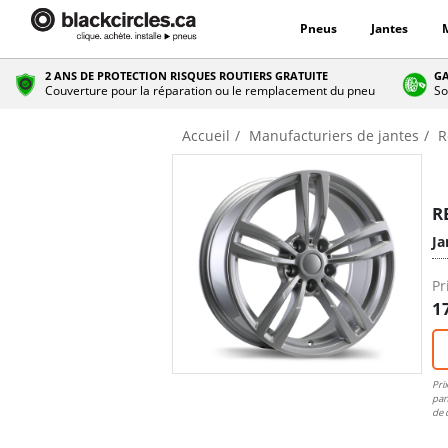
Pneus
Jantes
2 ANS DE PROTECTION RISQUES ROUTIERS GRATUITE
GA
Couverture pour la réparation ou le remplacement du pneu
So
Accueil
Manufacturiers de jantes
R
R
Ja
Pr
1
Pri
pan
de 