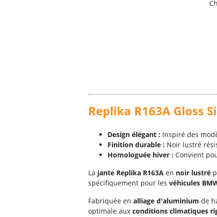
Ch
Replika R163A Gloss Si
Design élégant :
Inspiré des mod
Finition durable :
Noir lustré rési
Homologuée hiver :
Convient pour
La
jante Replika R163A
en
noir lustré
p
spécifiquement pour les
véhicules BM
Fabriquée en
alliage d'aluminium
de ha
optimale aux
conditions climatiques r