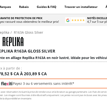
Marques
Rabais
Guides & FAQ
Trouver un installateur
RANTIE DE PROTECTION DE PRIX
NOTÉS EXCELL
yez rassuré vous obtiendrez le meilleur prix!
4,7 sur 5 sur p
eplika
R163A Gloss Silver
EPLIKA R163A GLOSS SILVER
nte en alliage Replika R163A en noir lustré, idéale pour les véhic
ix à partir de :
78,52 $ CA À 203,89 $ CA
Payez 3 ou 6 versements sans intérêt*
x avec réservation incluant la prise de rendez-vous et la livraison au garage partenaire. Les frais de service
ier. Les images sont fournies à titre illustratif uniquement. Les jantes ne sont pas incluses avec les pn
de la disponibilité en inventaire.