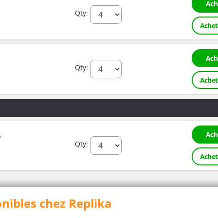
Ach
Qty:
Achet
Ach
Qty:
Achet
6
Ach
Qty:
Achet
onibles chez Replika