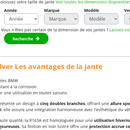
oisissez votre taille de jante
Voir toutes les dimensions disponible
Année
Marque
Modèle
Ve
Vous n'êtes pas certain de la dimension de vos jantes ?
Laissez-no
Recherche
lver Les avantages de la jante
èles BMW
stant à la corrosion
 une utilisation en toutes saisons
résente un design à
cinq doubles branches
, offrant une
allure spo
W
, elle assure une intégration harmonieuse avec l'esthétique du vé
ute qualité, la R163A est homologuée pour une
utilisation hivern
igoureuses
. Sa finition en noir lustré offre une
protection accrue co