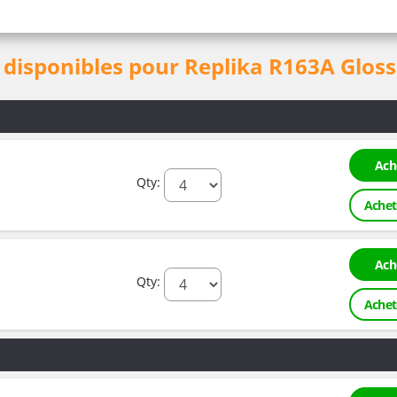
disponibles pour Replika R163A Gloss 
Ach
Qty:
Achet
Ach
Qty:
Achet