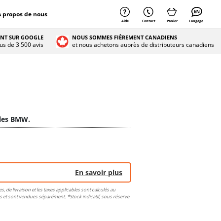
À propos de nous
Aide
Contact
Panier
Langage
ENT SUR GOOGLE
NOUS SOMMES FIÈREMENT CANADIENS
lus de 3 500 avis
et nous achetons auprès de distributeurs canadiens
ules BMW.
En savoir plus
s, de livraison et les taxes applicables sont calculés au
eus et sont vendues séparément. *Stock indicatif, sous réserve