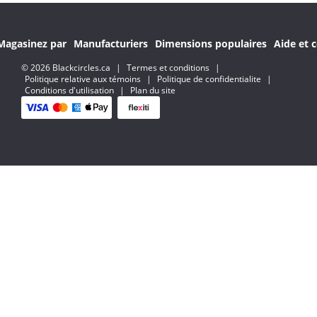
Magasinez par
Manufacturiers
Dimensions populaires
Aide et c
© 2026 Blackcircles.ca
|
Termes et conditions
|
Politique relative aux témoins
|
Politique de confidentialite
|
Conditions d'utilisation
|
Plan du site