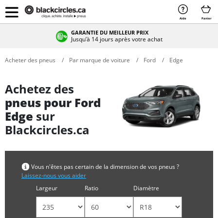
Aide
Panier
GARANTIE DU MEILLEUR PRIX
Jusqu’à 14 jours après votre achat
Acheter des pneus
Par marque de voiture
Ford
Edge
Achetez des
pneus pour Ford
Edge
sur
Blackcircles.ca
Vous n'êtes pas certain de la dimension de vos pneus ?
Laissez-nous vous aider
Largeur
Ratio
Diamètre