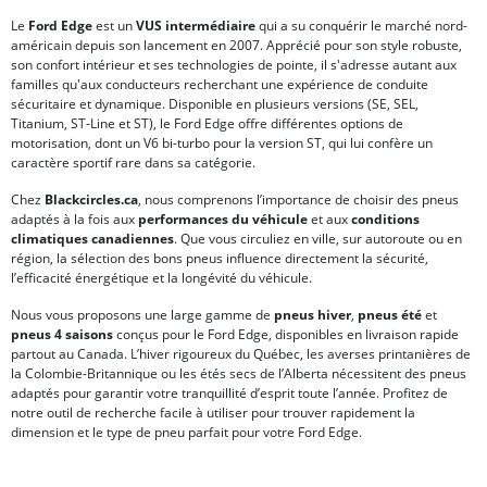
Le
Ford Edge
est un
VUS intermédiaire
qui a su conquérir le marché nord-
américain depuis son lancement en 2007. Apprécié pour son style robuste,
son confort intérieur et ses technologies de pointe, il s'adresse autant aux
familles qu'aux conducteurs recherchant une expérience de conduite
sécuritaire et dynamique. Disponible en plusieurs versions (SE, SEL,
Titanium, ST-Line et ST), le Ford Edge offre différentes options de
motorisation, dont un V6 bi-turbo pour la version ST, qui lui confère un
caractère sportif rare dans sa catégorie.
Chez
Blackcircles.ca
, nous comprenons l’importance de choisir des pneus
adaptés à la fois aux
performances du véhicule
et aux
conditions
climatiques canadiennes
. Que vous circuliez en ville, sur autoroute ou en
région, la sélection des bons pneus influence directement la sécurité,
l’efficacité énergétique et la longévité du véhicule.
Nous vous proposons une large gamme de
pneus hiver
,
pneus été
et
pneus 4 saisons
conçus pour le Ford Edge, disponibles en livraison rapide
partout au Canada. L’hiver rigoureux du Québec, les averses printanières de
la Colombie-Britannique ou les étés secs de l’Alberta nécessitent des pneus
adaptés pour garantir votre tranquillité d’esprit toute l’année. Profitez de
notre outil de recherche facile à utiliser pour trouver rapidement la
dimension et le type de pneu parfait pour votre Ford Edge.