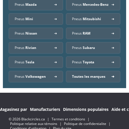
Pneus
Mazda
Pneus
Mercedes-Benz
Pneus
Mini
Pneus
Mitsubishi
Pneus
Nissan
Pneus
RAM
Pneus
Rivian
Pneus
Subaru
Pneus
Tesla
Pneus
Toyota
Pneus
Volkswagen
Toutes les marques
Magasinez par
Manufacturiers
Dimensions populaires
Aide et c
© 2026 Blackcircles.ca
|
Termes et conditions
|
Politique relative aux témoins
|
Politique de confidentialite
|
Conditions d'utilisation
|
Plan du site