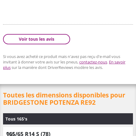
Voir tous les avis
Si vous avez acheté ce produit mais n'avez pas reçu d'e-mail vous
invitant à donner votre avis sur les pneus,
contactez-nous
.
En savoir
plus
sur la manière dont DriverReviews modère les avis.
Toutes les dimensions disponibles pour
BRIDGESTONE POTENZA RE92
Tous 165's
165/65 R14 S (78)
Qty: