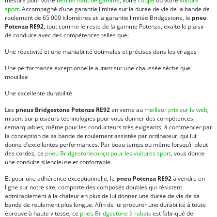
mesure pour votre
berline haut de gamme
, votre
coupé
ou votre
voiture
sport
. Accompagné d’une garantie limitée sur la durée de vie de la bande de
roulement de 65 000 kilomètres et la garantie limitée Bridgestone, le
pneu
Potenza RE92
, tout comme le reste de la gamme Potenza, exalte le plaisir
de conduire avec des compétences telles que;
Une réactivité et une maniabilité optimales et précises dans les virages
Une performance exceptionnelle autant sur une chaussée sèche que
mouillée
Une excellente durabilité
Les
pneus Bridgestone Potenza RE92
en vente au
meilleur prix sur le web
,
misent sur plusieurs technologies pour vous donner des compétences
remarquables, même pour les conducteurs très exigeants, à commencer par
la conception de sa bande de roulement assistée par ordinateur, qui lui
donne d’excellentes performances. Par beau temps ou même lorsqu’il pleut
des cordes, ce
pneu Bridgestone
conçu pour les voitures sport
, vous donne
une conduite silencieuse et confortable.
Et pour une adhérence exceptionnelle, le
pneu Potenza RE92
à vendre en
ligne sur notre site, comporte des composés doubles qui résistent
admirablement à la chaleur en plus de lui donner une durée de vie de sa
bande de roulement plus longue. Afin de lui procurer une durabilité à toute
épreuve à haute vitesse, ce
pneu Bridgestone à rabais
est fabriqué de