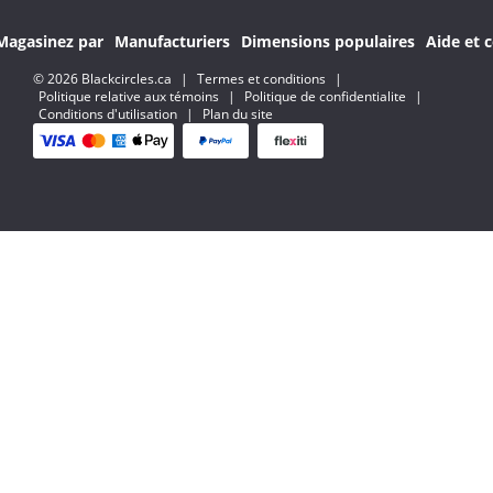
Magasinez par
Manufacturiers
Dimensions populaires
Aide et c
© 2026 Blackcircles.ca
|
Termes et conditions
|
Politique relative aux témoins
|
Politique de confidentialite
|
Conditions d'utilisation
|
Plan du site