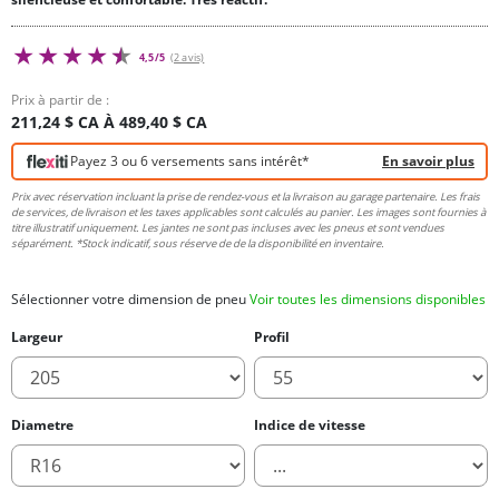
4,5/5
(2 avis)
Prix à partir de :
211,24 $ CA À 489,40 $ CA
Payez 3 ou 6 versements sans intérêt*
En savoir plus
Prix avec réservation incluant la prise de rendez-vous et la livraison au garage partenaire. Les frais
de services, de livraison et les taxes applicables sont calculés au panier. Les images sont fournies à
titre illustratif uniquement. Les jantes ne sont pas incluses avec les pneus et sont vendues
séparément. *Stock indicatif, sous réserve de de la disponibilité en inventaire.
Sélectionner votre dimension de pneu
Voir toutes les dimensions disponibles
Largeur
Profil
Diametre
Indice de vitesse