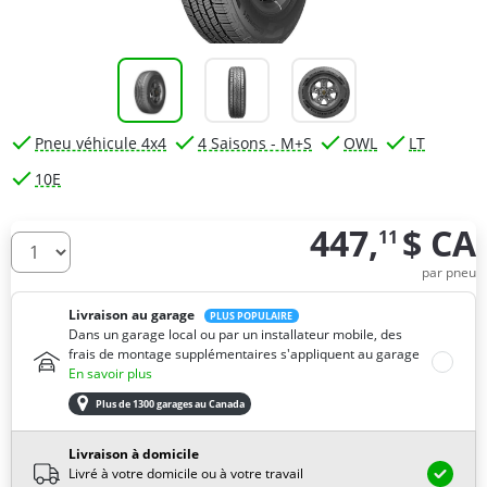
Pneu véhicule 4x4
4 Saisons - M+S
OWL
LT
10E
447,
$ CA
11
De combien de pneus avez-vous besoin ?
par pneu
Livraison au garage
PLUS POPULAIRE
Dans un garage local ou par un installateur mobile, des
frais de montage supplémentaires s'appliquent au garage
En savoir plus
Plus de 1300 garages au Canada
Livraison à domicile
Livré à votre domicile ou à votre travail