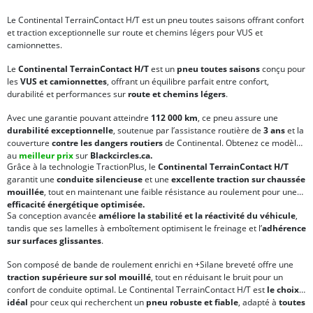
Le Continental TerrainContact H/T est un pneu toutes saisons offrant confort
et traction exceptionnelle sur route et chemins légers pour VUS et
camionnettes.
Le
Continental TerrainContact H/T
est un
pneu toutes saisons
conçu pour
les
VUS et camionnettes
, offrant un équilibre parfait entre confort,
durabilité et performances sur
route et chemins légers
.
Avec une garantie pouvant atteindre
112 000 km
, ce pneu assure une
durabilité exceptionnelle
, soutenue par l’assistance routière de
3 ans
et la
couverture
contre les dangers routiers
de Continental. Obtenez ce modèle
au
meilleur prix
sur
Blackcircles.ca.
Grâce à la technologie TractionPlus, le
Continental TerrainContact H/T
garantit une
conduite silencieuse
et une
excellente traction sur chaussée
mouillée
, tout en maintenant une faible résistance au roulement pour une
efficacité énergétique optimisée.
Sa conception avancée
améliore la stabilité et la réactivité du véhicule
,
tandis que ses lamelles à emboîtement optimisent le freinage et l’
adhérence
sur surfaces glissantes
.
Son composé de bande de roulement enrichi en +Silane breveté offre une
traction supérieure sur sol mouillé
, tout en réduisant le bruit pour un
confort de conduite optimal. Le Continental TerrainContact H/T est
le choix
idéal
pour ceux qui recherchent un
pneu robuste et fiable
, adapté à
toutes