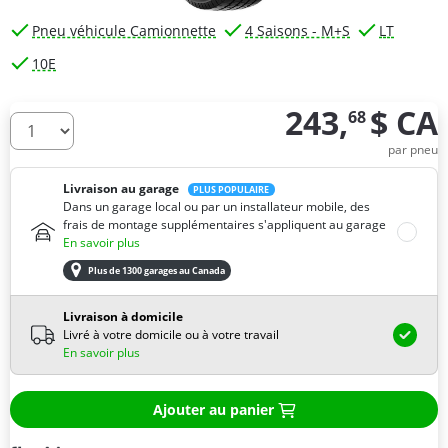
Pneu véhicule Camionnette
4 Saisons - M+S
LT
10E
243,
$ CA
68
De combien de pneus avez-vous besoin ?
par pneu
Livraison au garage
PLUS POPULAIRE
Dans un garage local ou par un installateur mobile, des
frais de montage supplémentaires s'appliquent au garage
En savoir plus
Plus de 1300 garages au Canada
Livraison à domicile
Livré à votre domicile ou à votre travail
En savoir plus
Ajouter au panier