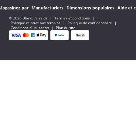
Magasinez par
Manufacturiers
Dimensions populaires
Aide et c
© 2026 Blackcircles.ca
|
Termes et conditions
|
Politique relative aux témoins
|
Politique de confidentialite
|
Conditions d'utilisation
|
Plan du site