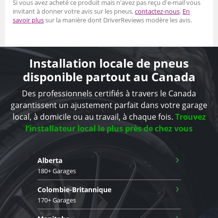
Si vous avez acheté ce produit mais n'avez pas reçu d'e-mail vous
invitant à donner votre avis sur les pneus,
contactez-nous
.
En
savoir plus
sur la manière dont DriverReviews modère les avis.
Installation locale de pneus
disponible partout au Canada
Des professionnels certifiés à travers le Canada
garantissent un ajustement parfait dans votre garage
local, à domicile ou au travail, à chaque fois.
Trouvez
l’installateur local le plus près de chez vous
›
Alberta
180+ Garages
›
Colombie-Britannique
170+ Garages
›