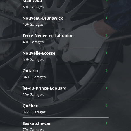
Manitoba
60+ Garages
›
Nouveau-Brunswick
40+ Garages
›
Terre-Neuve-et-Labrador
40+ Garages
›
Nouvelle-Écosse
60+ Garages
›
Ontario
340+ Garages
›
Île-du-Prince-Édouard
20+ Garages
›
Québec
372+ Garages
›
Saskatchewan
70+ Garages