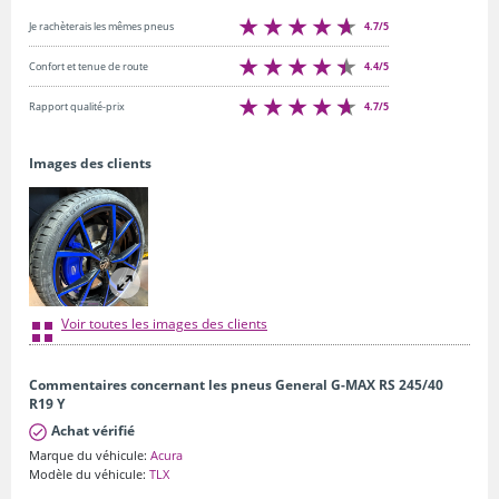
4.7/5
Je rachèterais les mêmes pneus
4.4/5
Confort et tenue de route
4.7/5
Rapport qualité-prix
Images des clients
Voir toutes les images des clients
Commentaires concernant les pneus General G-MAX RS 245/40
R19 Y
Achat vérifié
Marque du véhicule:
Acura
Modèle du véhicule:
TLX