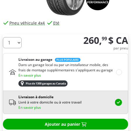
Pneu véhicule 4x4
Eté
260,
$ CA
99
De combien de pneus avez-vous besoin ?
par pneu
Livraison au garage
PLUS POPULAIRE
Dans un garage local ou par un installateur mobile, des
frais de montage supplémentaires s'appliquent au garage
En savoir plus
Plus de 1300 garages au Canada
Livraison à domicile
Livré à votre domicile ou à votre travail
En savoir plus
Ajouter au panier