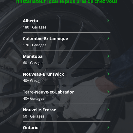
l’installateur local le plus près de chez vous
›
Alberta
180+ Garages
›
Colombie-Britannique
170+ Garages
›
Manitoba
60+ Garages
›
Nouveau-Brunswick
40+ Garages
›
Terre-Neuve-et-Labrador
40+ Garages
›
Nouvelle-Écosse
60+ Garages
›
Ontario