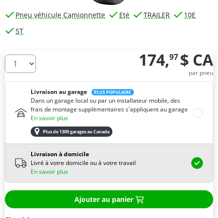
Pneu véhicule Camionnette
Eté
TRAILER
10E
ST
174,
$ CA
97
De combien de pneus avez-vous besoin ?
par pneu
Livraison au garage
PLUS POPULAIRE
Dans un garage local ou par un installateur mobile, des
frais de montage supplémentaires s'appliquent au garage
En savoir plus
Plus de 1300 garages au Canada
Livraison à domicile
Livré à votre domicile ou à votre travail
En savoir plus
Ajouter au panier