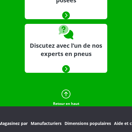
posées
Discutez avec l’un de nos
experts en pneus
Retour en haut
Magasinez par
Manufacturiers
Dimensions populaires
Aide et c