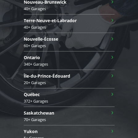
›
Nouveau-Brunswick
40+ Garages
›
Terre-Neuve-et-Labrador
40+ Garages
›
Nouvelle-Écosse
60+ Garages
›
Ontario
340+ Garages
›
Île-du-Prince-Édouard
20+ Garages
›
Québec
372+ Garages
›
Saskatchewan
70+ Garages
›
Yukon
5+ Garages