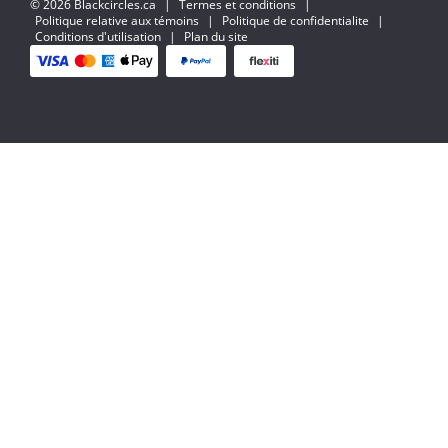
© 2026 Blackcircles.ca
|
Termes et conditions
|
Politique relative aux témoins
|
Politique de confidentialite
|
Conditions d'utilisation
|
Plan du site