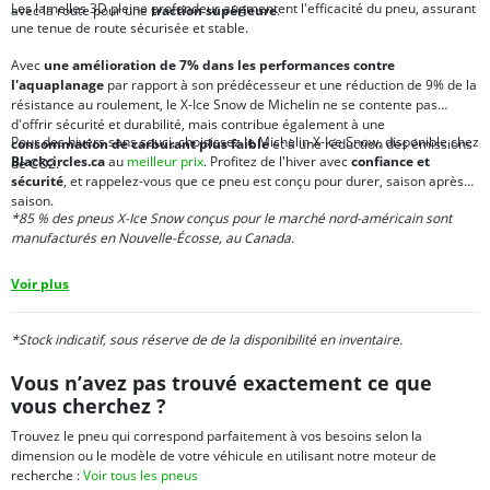
Les lamelles 3D pleine profondeur augmentent l'efficacité du pneu, assurant
avec la route pour une
traction supérieure
.
une tenue de route sécurisée et stable.
Avec
une amélioration de 7% dans les performances contre
l'aquaplanage
par rapport à son prédécesseur et une réduction de 9% de la
résistance au roulement, le X-Ice Snow de Michelin ne se contente pas
d'offrir sécurité et durabilité, mais contribue également à une
Pour des hivers sans souci, choisissez le Michelin X-Ice Snow, disponible chez
consommation de carburant plus faible
et à une réduction des émissions
Blackcircles.ca
au
meilleur prix
. Profitez de l'hiver avec
confiance et
de CO2.
sécurité
, et rappelez-vous que ce pneu est conçu pour durer, saison après
saison.
*85 % des pneus X-Ice Snow conçus pour le marché nord-américain sont
manufacturés en Nouvelle-Écosse, au Canada.
Voir plus
*Stock indicatif, sous réserve de de la disponibilité en inventaire.
Vous n’avez pas trouvé exactement ce que
vous cherchez ?
Trouvez le pneu qui correspond parfaitement à vos besoins selon la
dimension ou le modèle de votre véhicule en utilisant notre moteur de
recherche :
Voir tous les pneus