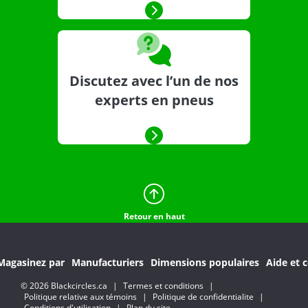
Discutez avec l’un de nos
experts en pneus
Retour en haut
Magasinez par
Manufacturiers
Dimensions populaires
Aide et c
© 2026 Blackcircles.ca
|
Termes et conditions
|
Politique relative aux témoins
|
Politique de confidentialite
|
Conditions d'utilisation
|
Plan du site