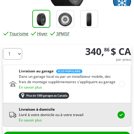
Tourisme
Hiver
3PMSF
340,
$ CA
86
De combien de pneus avez-vous besoin ?
par pneu
Livraison au garage
PLUS POPULAIRE
Dans un garage local ou par un installateur mobile, des
frais de montage supplémentaires s'appliquent au garage
En savoir plus
Plus de 1300 garages au Canada
Livraison à domicile
Livré à votre domicile ou à votre travail
En savoir plus