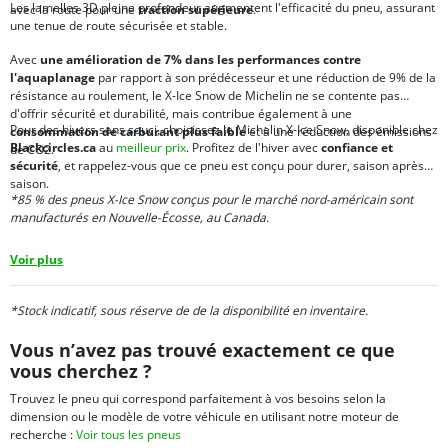
Les lamelles 3D pleine profondeur augmentent l'efficacité du pneu, assurant
avec la route pour une
traction supérieure
.
une tenue de route sécurisée et stable.
Avec
une amélioration de 7% dans les performances contre
l'aquaplanage
par rapport à son prédécesseur et une réduction de 9% de la
résistance au roulement, le X-Ice Snow de Michelin ne se contente pas
d'offrir sécurité et durabilité, mais contribue également à une
Pour des hivers sans souci, choisissez le Michelin X-Ice Snow, disponible chez
consommation de carburant plus faible
et à une réduction des émissions
Blackcircles.ca
au
meilleur prix
. Profitez de l'hiver avec
confiance et
de CO2.
sécurité
, et rappelez-vous que ce pneu est conçu pour durer, saison après
saison.
*85 % des pneus X-Ice Snow conçus pour le marché nord-américain sont
manufacturés en Nouvelle-Écosse, au Canada.
Voir plus
*Stock indicatif, sous réserve de de la disponibilité en inventaire.
Vous n’avez pas trouvé exactement ce que
vous cherchez ?
Trouvez le pneu qui correspond parfaitement à vos besoins selon la
dimension ou le modèle de votre véhicule en utilisant notre moteur de
recherche :
Voir tous les pneus