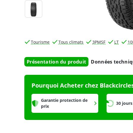
Tourisme
Tous climats
3PMSF
LT
10
Présentation du produit
Données techniq
Pourquoi Acheter chez Blackcircle
Garantie protection de
30 jours
prix