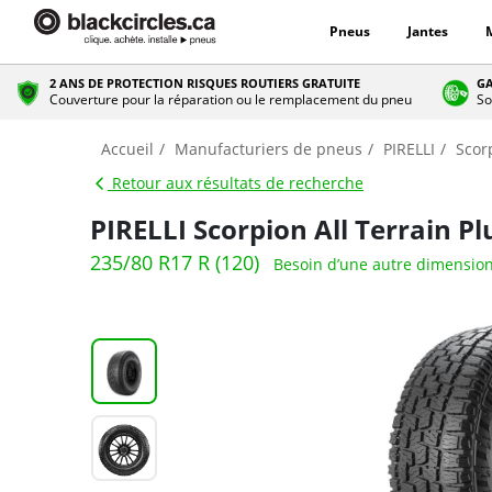
Pneus
Jantes
2 ANS DE PROTECTION RISQUES ROUTIERS GRATUITE
GA
Couverture pour la réparation ou le remplacement du pneu
So
Accueil
Manufacturiers de pneus
PIRELLI
Scorp
Retour aux résultats de recherche
PIRELLI Scorpion All Terrain Pl
235/80 R17 R (120)
Besoin d’une autre dimension