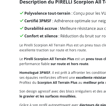
Description du PIRELLI Scorpion All T
Polyvalence tout-terrain
: Conçu pour les VU
Certifié 3PMSF
: Adhérence optimale sur neige
Durabilité accrue
: Meilleure résistance aux 
Confort et silence
: Réduction du bruit sur r
Le Pirelli Scorpion All Terrain Plus est un pneu tous c
excellente traction sur route et hors route.
Le
Pirelli Scorpion All Terrain Plus
est un
pneu tous c
performance fiable
sur route et hors route
.
Homologué 3PMSF
, il est prêt à affronter les cond
ses épaules renforcées offrent une
excellente résista
Profitez du
Scorpion All Terrain Plus
au
meilleur prix
Son design agressif avec des blocs irréguliers et des 
le gravier et les surfaces mouillées.
Grâce à son profil autonettoyant avec
éjecteurs de pie