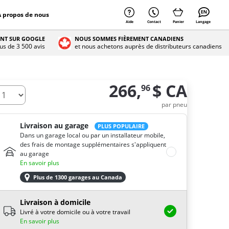
À propos de nous
Aide
Contact
Panier
Langage
ENT SUR GOOGLE
NOUS SOMMES FIÈREMENT CANADIENS
lus de 3 500 avis
et nous achetons auprès de distributeurs canadiens
266,
$ CA
96
e combien de pneus avez-vous besoin ?
par pneu
Livraison au garage
PLUS POPULAIRE
Dans un garage local ou par un installateur mobile,
des frais de montage supplémentaires s'appliquent
au garage
En savoir plus
Plus de 1300 garages au Canada
Livraison à domicile
Livré à votre domicile ou à votre travail
En savoir plus