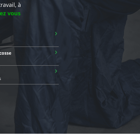
ravail, à
hez vous
›
›
cosse
›
s