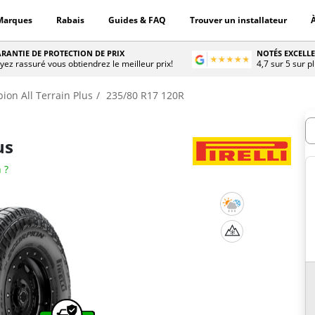
Marques
Rabais
Guides & FAQ
Trouver un installateur
RANTIE DE PROTECTION DE PRIX
NOTÉS EXCELL
yez rassuré vous obtiendrez le meilleur prix!
4,7 sur 5 sur p
ion All Terrain Plus
235/80 R17 120R
D
us
 ?