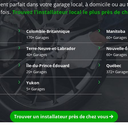
nt parfait dans votre garage local, à domicile ou au t
fois.
Trouvez l’installateur local le plus près de c
›
›
Colombie-Britannique
Manitoba
170+ Garages
60+ Garages
›
›
Terre-Neuve-et-Labrador
Nouvelle-É
40+ Garages
60+ Garages
›
›
Île-du-Prince-Édouard
Québec
20+ Garages
372+ Garage
›
›
Yukon
5+ Garages
Trouver un installateur près de chez vous