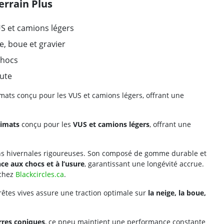
errain Plus
S et camions légers
, boue et gravier
chocs
oute
limats conçu pour les VUS et camions légers, offrant une
limats
conçu pour les
VUS et camions légers
, offrant une
itions hivernales rigoureuses. Son composé de gomme durable et
nce aux chocs et à l’usure
, garantissant une longévité accrue.
chez
Blackcircles.ca
.
arêtes vives assure une traction optimale sur
la neige, la boue,
rres coniques
, ce pneu maintient une performance constante