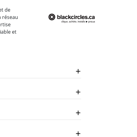
et de
un réseau
rtise
iable et