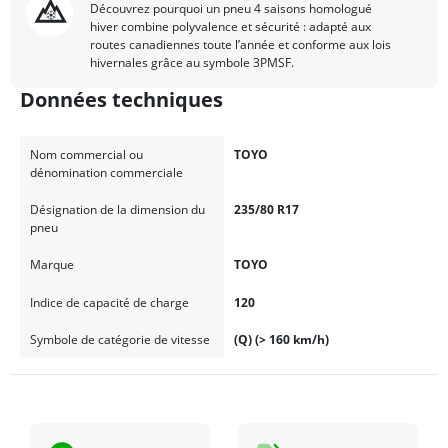
Découvrez pourquoi un pneu 4 saisons homologué
hiver combine polyvalence et sécurité : adapté aux
routes canadiennes toute l’année et conforme aux lois
hivernales grâce au symbole 3PMSF.
Données techniques
Nom commercial ou
TOYO
dénomination commerciale
Désignation de la dimension du
235/80 R17
pneu
Marque
TOYO
Indice de capacité de charge
120
Symbole de catégorie de vitesse
(Q) (> 160 km/h)