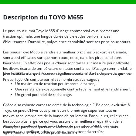
Description du TOYO M655
Le pneu tout climat Toyo M655 d’usage commercial vous promet une
traction optimale, une longue durée de vie et des performances
éblouissantes. Durabilité, polyvalence et stabilité sont ses principaux atouts.
Les pneus Toyo M655 à vendre au meilleur prix chez blackcircles Canada,
sont aussi efficaces sur que hors route, et ce, dans les pires conditions
hivernales. En effet, ces pneus d’hiver sont taillés sur mesure pour affronter
les divers écarts de température en toute confiance. D’usage commercial, le
Une forte résistance à l’usure irrégulière pour une durée de vie accrue;
pneu M655 est disponible dans la dimension de 19.5 et comporte la garantie
Pneus Toyo. On compte parmi ses nombreux avantages :
Un maximum de traction peu importe la saison;
Une résistance exceptionnelle contre l’écaillement et le fendillement;
Un grand potentiel de rechapage.
Grâce à sa robuste carcasse dotée de la technologie E-Balance, exclusive à
Toyo, ce pneu d’hiver vous promet un kilométrage supérieur tout en
maximisant l’empreinte de la bande de roulement. Par ailleurs, celle-ci est
beaucoup plus large, ce qui vous assure une meilleure répartition de la
Aussi, les lamelles à facettes ondulées du pneu Toyo M655 que vous
charge, et par conséquent améliore non seulement la stabilité, mais
trouverez au meilleur prix chez nous, permettent d’accroître
également une rétention de profil maximale.