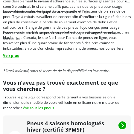
considérablement le niveau d’adhérence sur les surfaces glissantes pour un
contrôle optimal. Et si cela ne suffit pas, sachez que ce pneu pour usage
La combinaison des fentes en forme de selle et l’éjecteur de pierres de ce
commercial peut être équipé de crampons.
pneu Toyo à rabais travaillent de concert afin d’améliorer la rigidité des blocs
en plus de conserver la bande de roulement exempte de débris et de
cailloux. Le mélange de gomme de ces pneus Toyo conçus pour usage
Pour commander ces pneus de la gamme Toyo ou toute autre marque, chez
commercial jumelé à un protecteur de flanc agressif augmentent la
blackcircles Canada, le site No 1 pour l’achat de pneus en ligne, vous
durabilité.
trouverez plus d’une quarantaine de fabricants à des prix vraiment
imbattables. En plus d’un choix impressionnant de pneus, nos conseillers
sont toujours là pour vous conseiller et vous guider afin de faire le meilleur
Voir plus
choix possible et ce, toujours en respectant vos besoins et votre budget.
*Stock indicatif, sous réserve de de la disponibilité en inventaire.
Vous n’avez pas trouvé exactement ce que
vous cherchez ?
Trouvez le pneu qui correspond parfaitement à vos besoins selon la
dimension ou le modèle de votre véhicule en utilisant notre moteur de
recherche :
Voir tous les pneus
Pneus 4 saisons homologués
hiver (certifié 3PMSF)