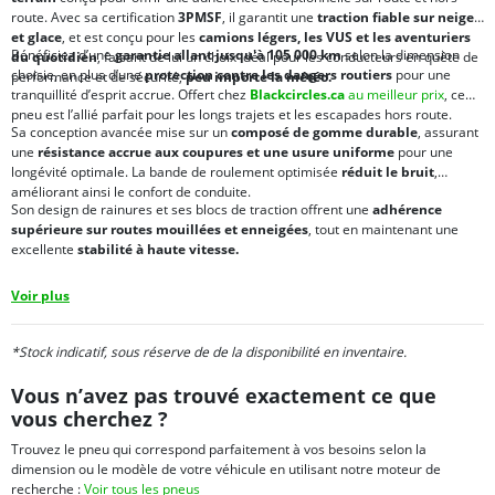
route. Avec sa certification
3PMSF
, il garantit une
traction fiable sur neige
et glace
, et est conçu pour les
camions légers, les VUS et les aventuriers
Bénéficiez d’une
garantie allant jusqu'à 105 000 km
selon la dimension
du quotidien
, faisant de lui un choix idéal pour les conducteurs en quête de
choisie, en plus d’une
protection contre les dangers routiers
pour une
performance et de sécurité,
peu importe la météo.
tranquillité d’esprit accrue. Offert chez
Blackcircles.ca
au meilleur prix
, ce
pneu est l’allié parfait pour les longs trajets et les escapades hors route.
Sa conception avancée mise sur un
composé de gomme durable
, assurant
une
résistance accrue aux coupures et une usure uniforme
pour une
longévité optimale. La bande de roulement optimisée
réduit le bruit
,
améliorant ainsi le confort de conduite.
Son design de rainures et ses blocs de traction offrent une
adhérence
supérieure sur routes mouillées et enneigées
, tout en maintenant une
excellente
stabilité à haute vitesse.
Voir plus
*Stock indicatif, sous réserve de de la disponibilité en inventaire.
Vous n’avez pas trouvé exactement ce que
vous cherchez ?
Trouvez le pneu qui correspond parfaitement à vos besoins selon la
dimension ou le modèle de votre véhicule en utilisant notre moteur de
recherche :
Voir tous les pneus