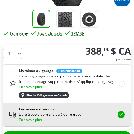
Tourisme
Tous climats
3PMSF
388,
$ CA
00
De combien de pneus avez-vous besoin ?
par pneu
Livraison au garage
PLUS POPULAIRE
Dans un garage local ou par un installateur mobile, des
frais de montage supplémentaires s'appliquent au garage
En savoir plus
Plus de 1300 garages au Canada
Livraison à domicile
Livré à votre domicile ou à votre travail
En savoir plus