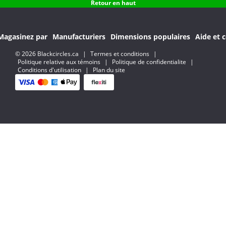
Retour en haut
Magasinez par
Manufacturiers
Dimensions populaires
Aide et c
© 2026 Blackcircles.ca
|
Termes et conditions
|
Politique relative aux témoins
|
Politique de confidentialite
|
Conditions d'utilisation
|
Plan du site