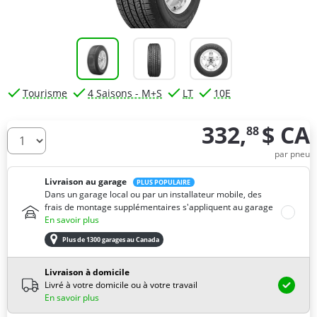
Tourisme
4 Saisons - M+S
LT
10E
332,
$ CA
88
De combien de pneus avez-vous besoin ?
par pneu
Livraison au garage
PLUS POPULAIRE
Dans un garage local ou par un installateur mobile, des
frais de montage supplémentaires s'appliquent au garage
En savoir plus
Plus de 1300 garages au Canada
Livraison à domicile
Livré à votre domicile ou à votre travail
En savoir plus