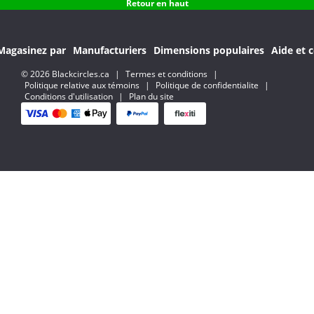
Retour en haut
Magasinez par
Manufacturiers
Dimensions populaires
Aide et c
© 2026 Blackcircles.ca
|
Termes et conditions
|
Politique relative aux témoins
|
Politique de confidentialite
|
Conditions d'utilisation
|
Plan du site