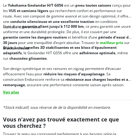
Le
Yokohama Geolandar H/T G056
est un
pneu toutes saisons
conçu pour
les
VUS et camions légers
qui recherchent confort et performance sur
route. Avec son composé de gomme avancé et son design optimisé, il offre
une
conduite silencieuse et une excellente traction
en conditions
Doté d’une
garantie allant jusqu’à 112 000 km
, ce pneu garantit une usure
humides et hivernales.
uniforme et une durabilité prolongée. De plus, il est couvert par une
garantie contre les dangers routiers
et bénéficie d’une
période d’essai de
30 jours
pour une tranquillité d’esprit absolue. Trouvez le
meilleur prix
sur
Grâce à ses
lamelles 3D stabilisantes et ses blocs d’épaulement
Blackcircles.ca
.
adaptatifs
, le Geolandar H/T G056 offre une
adhérence optimale
, même
sur
chaussées glissantes
.
Son design symétrique et ses rainures en zigzag permettent d’évacuer
efficacement l’eau pour
réduire les risques d’aquaplanage
. Sa
construction Endurocore renforce sa
résistance aux charges lourdes et au
remorquage
, assurant une performance constante saison après saison.
Voir plus
*Stock indicatif, sous réserve de de la disponibilité en inventaire.
Vous n’avez pas trouvé exactement ce que
vous cherchez ?
Trouvez le pneu qui correspond parfaitement à vos besoins selon la