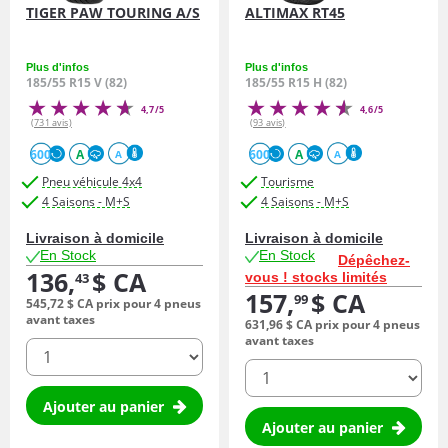
TIGER PAW TOURING A/S
ALTIMAX RT45
Plus d'infos
Plus d'infos
185/55 R15 V (82)
185/55 R15 H (82)
4,7/5
4,6/5
(731 avis)
(93 avis)
600
A
600
A
A
A
Pneu véhicule 4x4
Tourisme
4 Saisons - M+S
4 Saisons - M+S
Livraison à domicile
Livraison à domicile
En Stock
En Stock
Dépêchez-
136,
$ CA
vous ! stocks limités
43
157,
$ CA
99
545,
72
$ CA
prix pour 4 pneus
avant taxes
631,
96
$ CA
prix pour 4 pneus
avant taxes
quantité
quantité
Ajouter au panier
Ajouter au panier