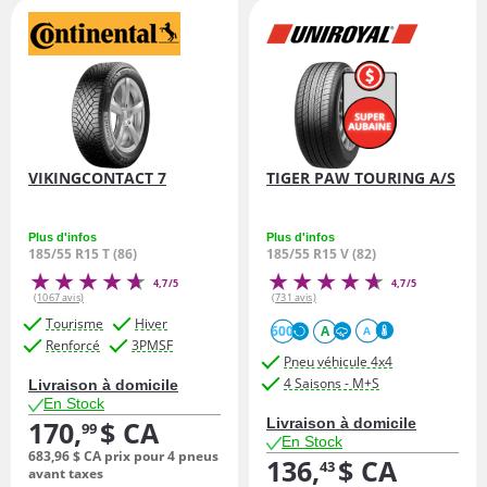
VIKINGCONTACT 7
TIGER PAW TOURING A/S
Plus d'infos
Plus d'infos
185/55 R15 T (86)
185/55 R15 V (82)
4,7/5
4,7/5
(1067 avis)
(731 avis)
Tourisme
Hiver
600
A
A
Renforcé
3PMSF
Pneu véhicule 4x4
4 Saisons - M+S
Livraison à domicile
En Stock
170,
$ CA
Livraison à domicile
99
En Stock
683,
96
$ CA
prix pour 4 pneus
136,
$ CA
43
avant taxes