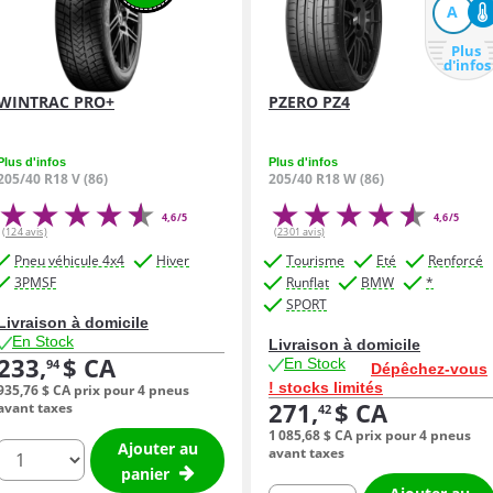
A
Plus
d'infos
WINTRAC PRO+
PZERO PZ4
Plus d'infos
Plus d'infos
205/40 R18 V (86)
205/40 R18 W (86)
4,6/5
4,6/5
(124 avis)
(2301 avis)
Pneu véhicule 4x4
Hiver
Tourisme
Eté
Renforcé
3PMSF
Runflat
BMW
*
SPORT
Livraison à domicile
En Stock
Livraison à domicile
233,
$ CA
En Stock
94
Dépêchez-vous
! stocks limités
935,
76
$ CA
prix pour 4 pneus
271,
$ CA
avant taxes
42
1 085,
68
$ CA
prix pour 4 pneus
Ajouter au
quantité
avant taxes
panier
quantité