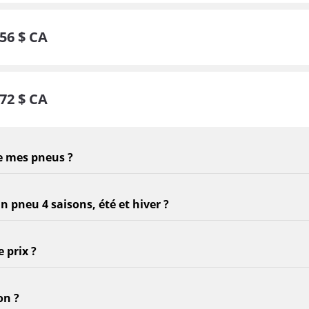
56
$ CA
72
$ CA
e mes pneus ?
un pneu 4 saisons, été et hiver ?
 prix ?
on ?