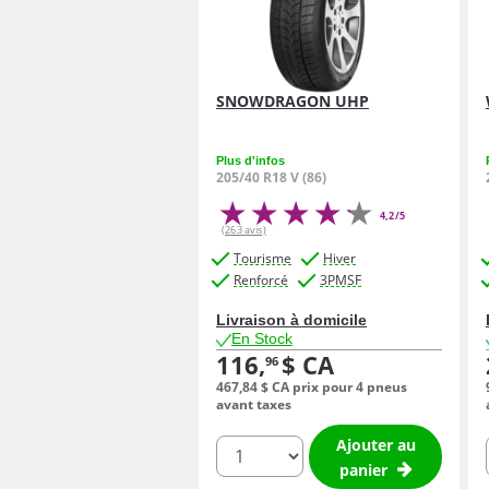
SNOWDRAGON UHP
Plus d'infos
205/40 R18 V (86)
4,2/5
(263 avis)
Tourisme
Hiver
Renforcé
3PMSF
Livraison à domicile
En Stock
116,
$ CA
96
467,
84
$ CA
prix pour 4 pneus
avant taxes
Ajouter au
quantité
panier