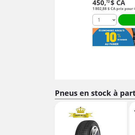
450,
$ CA
72
1 802,
88
$ CA
prix pour 
quantité
Pneus en stock à par