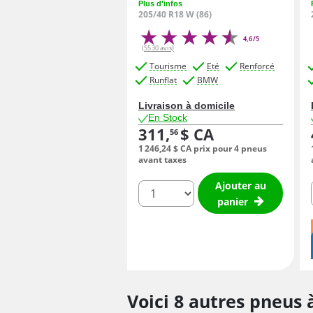
Plus d'infos
205/40 R18 W (86)
4,6/5
(5530 avis)
Tourisme
Eté
Renforcé
Runflat
BMW
Livraison à domicile
En Stock
311,
$ CA
56
1 246,
24
$ CA
prix pour 4 pneus
avant taxes
Ajouter au
quantité
panier
Voici 8 autres pneus 