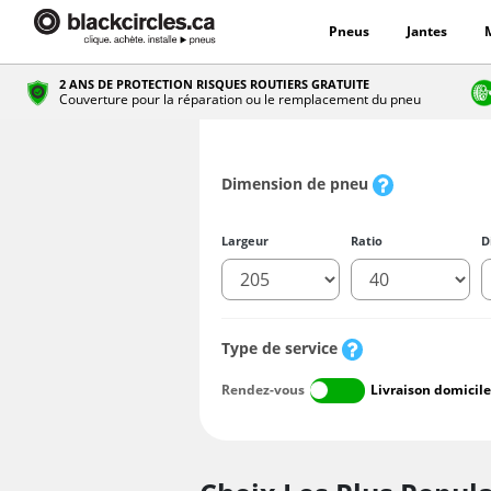
Pneus
Jantes
2 ANS DE PROTECTION RISQUES ROUTIERS GRATUITE
Couverture pour la réparation ou le remplacement du pneu
Dimension de pneu
Largeur
Ratio
D
Type de service
Rendez-vous
Livraison domicile