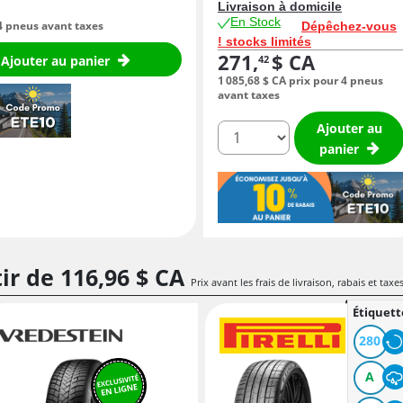
Livraison à domicile
En Stock
4 pneus avant taxes
Dépêchez-vous
! stocks limités
271,
$ CA
Ajouter au panier
42
1 085,
68
$ CA
prix pour 4 pneus
avant taxes
Ajouter au
quantité
panier
tir de
116,
96
$ CA
Prix avant les frais de livraison, rabais et taxe
Étiquett
280
A