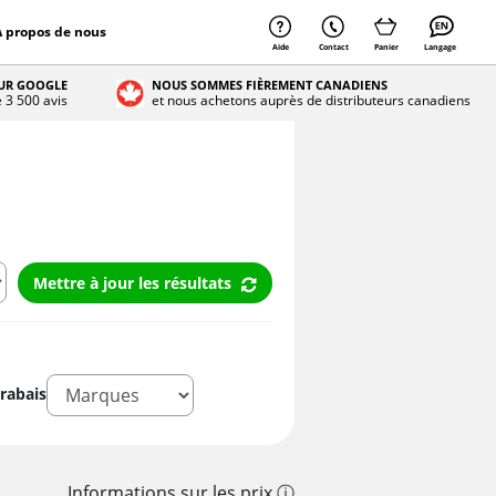
À propos de nous
Aide
Contact
Panier
Langage
SUR GOOGLE
NOUS SOMMES FIÈREMENT CANADIENS
e 3 500 avis
et nous achetons auprès de distributeurs canadiens
Mettre à jour les résultats
rabais
Informations sur les prix ⓘ