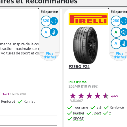
laires et Recommandés
Étiquette
Étiquett
320
280
A
A
A
mance. Inspiré de la course
e traction maximale sur chaussée
 voitures de sport et compatible
Plus
Plus
d'infos
d'infos
PZERO PZ4
Plus d'infos
205/40 R18 W (86)
4,7/5
(12 190 avis)
4,6/5
(2301 avis)
Renforcé
Runflat
Tourisme
Eté
Renforcé
Runflat
BMW
*
SPORT