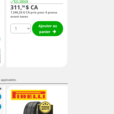
En Stock
311,
$ CA
56
1 246,
24
$ CA
prix pour 4 pneus
avant taxes
Ajouter au
quantité
panier
s applicables.
e