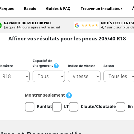
Marques
Rabais
Guides & FAQ
Trouver un installateur
GARANTIE DU MEILLEUR PRIX
NOTÉS EXCELLENT 
Jusqu’à 14 jours après votre achat
4,7 sur 5 sur plus d
Affiner vos résultats pour les pneus 205/40 R18
Capacité de
chargement
iamètre
Indice de vitesse
Saison
Montrer seulement
Runflat
LT
Clouté/Cloutable
En 