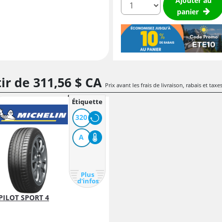
Ajouter au
panier
tir de
311,
56
$ CA
Prix avant les frais de livraison, rabais et taxe
Étiquette
320
A
Plus
d'infos
PILOT SPORT 4