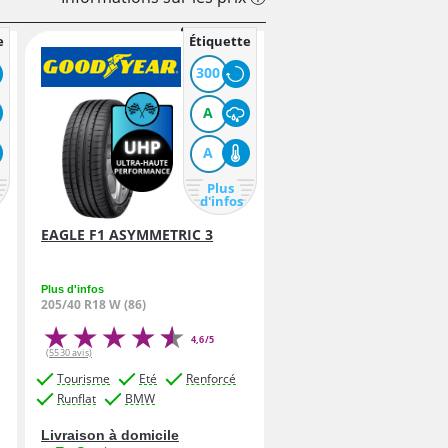
e
Étiquette
300
A
A
Plus
d'infos
EAGLE F1 ASYMMETRIC 3
Plus d'infos
205/40 R18 W (86)
4,6/5
(5530 avis)
Tourisme
Eté
Renforcé
Runflat
BMW
Livraison à domicile