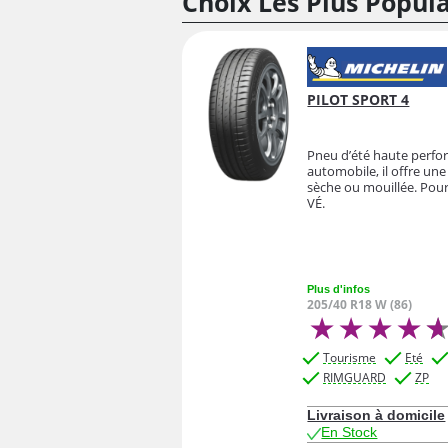
Choix Les Plus Popu
PILOT SPORT 4
Pneu d’été haute perfor
automobile, il offre un
sèche ou mouillée. Pour
VÉ.
Plus d'infos
205/40 R18 W (86)
Tourisme
Eté
RIMGUARD
ZP
Livraison à domicile
En Stock