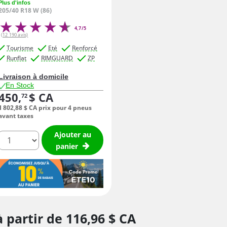
Plus d'infos
205/40 R18 W (86)
4,7/5
(12 190 avis)
Tourisme
Eté
Renforcé
Runflat
RIMGUARD
ZP
Livraison à domicile
En Stock
450,
$ CA
72
1 802,
88
$ CA
prix pour 4 pneus
avant taxes
Ajouter au
quantité
panier
à partir de
116,
96
$ CA