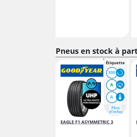
Pneus en stock à par
Étiquette
300
A
A
Plus
d'infos
EAGLE F1 ASYMMETRIC 3