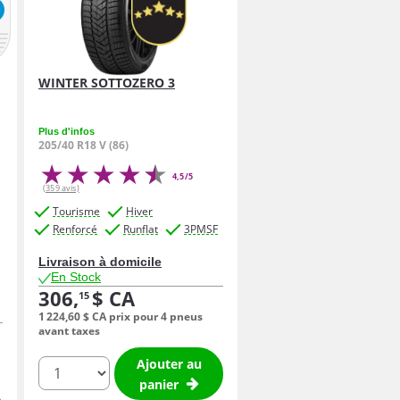
WINTER SOTTOZERO 3
Plus d'infos
205/40 R18 V (86)
4,5/5
(359 avis)
Tourisme
Hiver
Renforcé
Runflat
3PMSF
Livraison à domicile
En Stock
306,
$ CA
15
1 224,
60
$ CA
prix pour 4 pneus
avant taxes
Ajouter au
quantité
panier