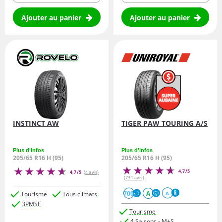
Ajouter au panier
Ajouter au panier
INSTINCT AW
TIGER PAW TOURING A/S
Plus d'infos
Plus d'infos
205/65 R16 H (95)
205/65 R16 H (95)
4,7/5
4,7/5
(4 avis)
(731 avis)
700
A
Tourisme
Tous climats
A
3PMSF
Tourisme
4 Saisons - M+S