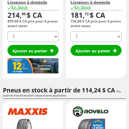
Livraison à domicile
Livraison à domicile
En Stock
En Stock
214,
$ CA
181,
$ CA
99
72
859,
96
$ CA
prix pour 4 pneus
726,
88
$ CA
prix pour 4 pneus
avant taxes
avant taxes
quantité
quantité
Ajouter au panier
Ajouter au panier
Pneus en stock à partir de
114,
24
$ CA
Prix
avant les frais de livraison, rabais et taxes applicables.