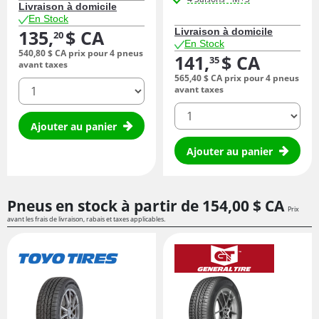
Livraison à domicile
En Stock
135,
$ CA
Livraison à domicile
20
En Stock
540,
80
$ CA
prix pour 4 pneus
141,
$ CA
35
avant taxes
565,
40
$ CA
prix pour 4 pneus
quantité
avant taxes
quantité
Ajouter au panier
Ajouter au panier
Pneus en stock à partir de
154,
00
$ CA
Prix
avant les frais de livraison, rabais et taxes applicables.