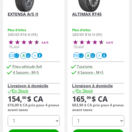
EXTENSA A/S II
ALTIMAX RT45
Plus d'infos
Plus d'infos
205/65 R16 H (95)
205/65 R16 H (95)
4,6/5
4,6/5
(81 avis)
(93 avis)
620
A
700
A
A
A
Pneu véhicule 4x4
Tourisme
4 Saisons - M+S
4 Saisons - M+S
Livraison à domicile
Livraison à domicile
En Stock
En Stock
154,
$ CA
165,
$ CA
00
99
616,
00
$ CA
prix pour 4 pneus
663,
96
$ CA
prix pour 4 pneus
avant taxes
avant taxes
quantité
quantité