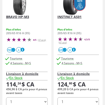
BRAVO HP-M3
INSTINCT AS01
Plus d'infos
Plus d'infos
205/65 R16 H (95)
205/65 R16 H (95)
4,5/5
4/5
(37 avis)
(47 avis)
700
420
A
A
Tourisme
Tourisme
4 Saisons - M+S
4 Saisons - M+S
Livraison à domicile
Livraison à domicile
En Stock
En Stock
114,
$ CA
124,
$ CA
24
80
456,
96
$ CA
prix pour 4 pneus
499,
20
$ CA
prix pour 4 pneus
avant taxes
avant taxes
quantité
quantité