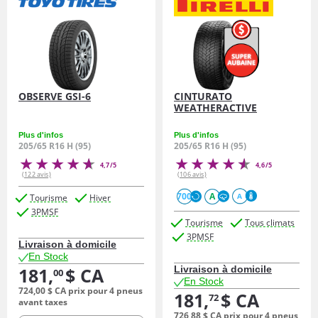
OBSERVE GSI-6
CINTURATO
WEATHERACTIVE
Plus d'infos
Plus d'infos
205/65 R16 H (95)
205/65 R16 H (95)
4,7/5
4,6/5
(122 avis)
(106 avis)
700
A
Tourisme
Hiver
A
3PMSF
Tourisme
Tous climats
3PMSF
Livraison à domicile
En Stock
181,
$ CA
Livraison à domicile
00
En Stock
724,
00
$ CA
prix pour 4 pneus
181,
$ CA
72
avant taxes
726,
88
$ CA
prix pour 4 pneus