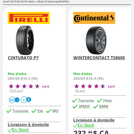
avant les frais de livraison, rabais et taxes applicables.
CINTURATO P7
WINTERCONTACT TS860S
Plus d'infos
Plus d'infos
205/65 R16 V (95)
205/65 R16 H (95)
4,6/5
4,6/5
(3375 avis)
(56 avis)
260
Tourisme
Hiver
A
3PMSF
BMW
Tourisme
Eté
MO
Livraison à domicile
Livraison à domicile
En Stock
En Stock
232,
$ CA
44