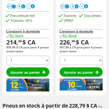
840
A
700
A
A
A
Pneu véhicule 4x4
Tourisme
Tous climats
4 Saisons - M+S
3PMSF
Livraison à domicile
Livraison à domicile
En Stock
En Stock
214,
$ CA
226,
$ CA
99
99
859,
96
$ CA
prix pour 4 pneus
907,
96
$ CA
prix pour 4 pneus
avant taxes
avant taxes
quantité
quantité
Ajouter au panier
Ajouter au panier
Pneus en stock à partir de
228,
79
$ CA
Prix