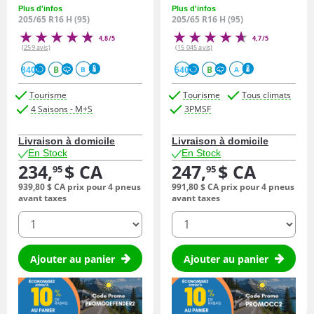
Plus d'infos
Plus d'infos
205/65 R16 H (95)
205/65 R16 H (95)
4,8/5
4,7/5
(259 avis)
(15 045 avis)
840
B
640
B
B
A
Tourisme
Tourisme
Tous climats
4 Saisons - M+S
3PMSF
Livraison à domicile
Livraison à domicile
En Stock
En Stock
234,
$ CA
247,
$ CA
95
95
939,
80
$ CA
prix pour 4 pneus
991,
80
$ CA
prix pour 4 pneus
avant taxes
avant taxes
quantité
quantité
Ajouter au panier
Ajouter au panier