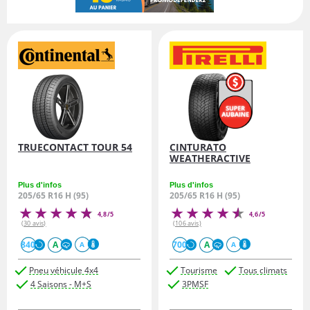
TRUECONTACT TOUR 54
CINTURATO
WEATHERACTIVE
Plus d'infos
Plus d'infos
205/65 R16 H (95)
205/65 R16 H (95)
4,8/5
4,6/5
(30 avis)
(106 avis)
840
A
700
A
A
A
Pneu véhicule 4x4
Tourisme
Tous climats
4 Saisons - M+S
3PMSF