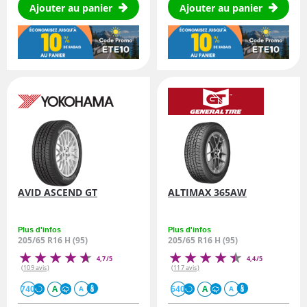
Ajouter au panier
Ajouter au panier
AVID ASCEND GT
ALTIMAX 365AW
Plus d'infos
Plus d'infos
205/65 R16 H (95)
205/65 R16 H (95)
4,7/5
4,4/5
(109 avis)
(117 avis)
740
A
640
A
A
A