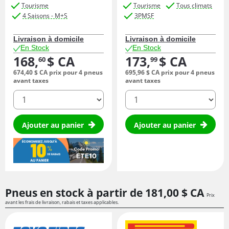
Tourisme
Tourisme
Tous climats
4 Saisons - M+S
3PMSF
Livraison à domicile
Livraison à domicile
En Stock
En Stock
168,
$ CA
173,
$ CA
60
99
674,
40
$ CA
prix pour 4 pneus
695,
96
$ CA
prix pour 4 pneus
avant taxes
avant taxes
quantité
quantité
Ajouter au panier
Ajouter au panier
Pneus en stock à partir de
181,
00
$ CA
Prix
avant les frais de livraison, rabais et taxes applicables.