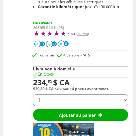
l’usure pour les véhicules électriques
Garantie kilométrique
: Jusqu’à 130 000 km
Plus d'infos
205/65 R16 H (95)
4,8/5
(259 avis)
840
B
B
Tourisme
4 Saisons - M+S
Livraison à domicile
En Stock
234,
$ CA
95
939,
80
$ CA
prix pour 4 pneus avant taxes
quantité
Ajouter au panier