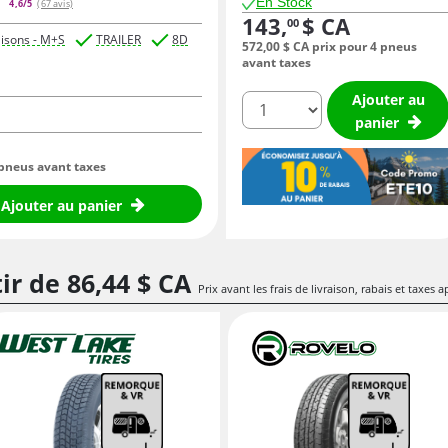
En Stock
4,6/5
(67 avis)
143,
$ CA
00
aisons - M+S
TRAILER
8D
572,
00
$ CA
prix pour 4 pneus
avant taxes
Ajouter au
quantité
panier
 pneus avant taxes
Ajouter au panier
tir de
86,
44
$ CA
Prix avant les frais de livraison, rabais et taxes a