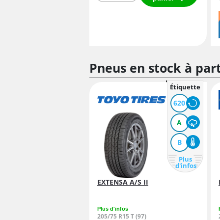
Pneus en stock à par
Étiquette
620
A
B
Plus
d'infos
EXTENSA A/S II
Plus d'infos
205/75 R15 T (97)