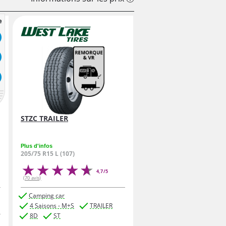
e
STZC TRAILER
Plus d'infos
205/75 R15 L (107)
4,7/5
(70 avis)
Camping car
4 Saisons - M+S
TRAILER
8D
ST