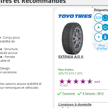
laires et Recommandés
Étiquett
620
A
B
e
: Conçu pour
stabilité de
Plus
d'infos
ée
: Structure
gévité accrue
EXTENSA A/S II
se
: Pensée
able et
 Design
Plus d'infos
on excessive
205/75 R15 T (97)
4,6/5
es saisons assure stabilité et
(81 avis)
ur remorques et véhicules
Tourisme
4 Saisons - M+S
Livraison à domicile