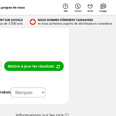
À propos de nous
Aide
Contact
Panier
Langage
ENT SUR GOOGLE
NOUS SOMMES FIÈREMENT CANADIENS
lus de 3 500 avis
et nous achetons auprès de distributeurs canadiens
Mettre à jour les résultats
rabais
Informations sur les prix ⓘ