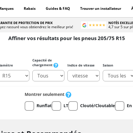
Marques
Rabais
Guides & FAQ
Trouver un installateur
RANTIE DE PROTECTION DE PRIX
NOTÉS EXCELL
yez rassuré vous obtiendrez le meilleur prix!
4,7 sur 5 sur p
Affiner vos résultats pour les pneus 205/75 R15
Capacité de
chargement
iamètre
Indice de vitesse
Saison
Montrer seulement
Runflat
LT
Clouté/Cloutable
En 