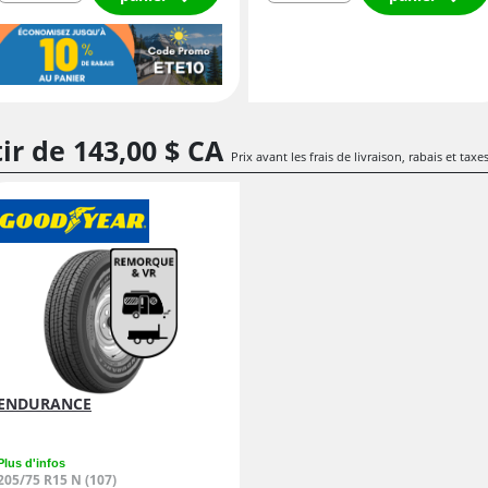
tir de
143,
00
$ CA
Prix avant les frais de livraison, rabais et taxe
ENDURANCE
Plus d'infos
205/75 R15 N (107)