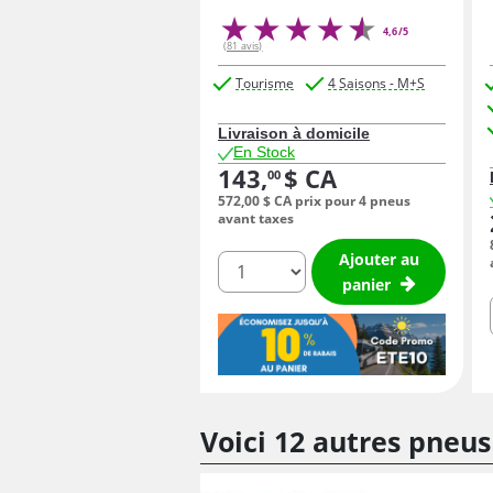
4,6/5
(81 avis)
Tourisme
4 Saisons - M+S
Livraison à domicile
En Stock
143,
$ CA
00
572,
00
$ CA
prix pour 4 pneus
avant taxes
Ajouter au
quantité
panier
Voici 12 autres pneus