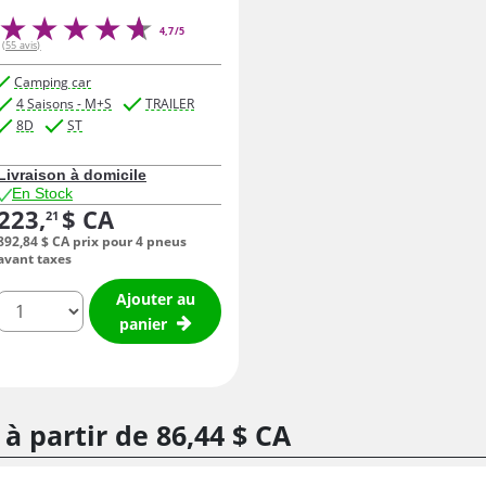
4,7/5
(55 avis)
Camping car
4 Saisons - M+S
TRAILER
8D
ST
Livraison à domicile
En Stock
223,
$ CA
21
892,
84
$ CA
prix pour 4 pneus
avant taxes
Ajouter au
quantité
panier
 à partir de
86,
44
$ CA