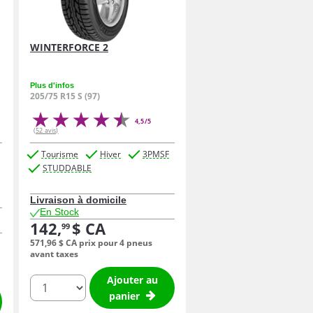
WINTERFORCE 2
Plus d'infos
205/75 R15 S (97)
4,5/5
(52 avis)
Tourisme
Hiver
3PMSF
STUDDABLE
Livraison à domicile
En Stock
142,
$ CA
99
571,
96
$ CA
prix pour 4 pneus
avant taxes
Ajouter au
quantité
panier