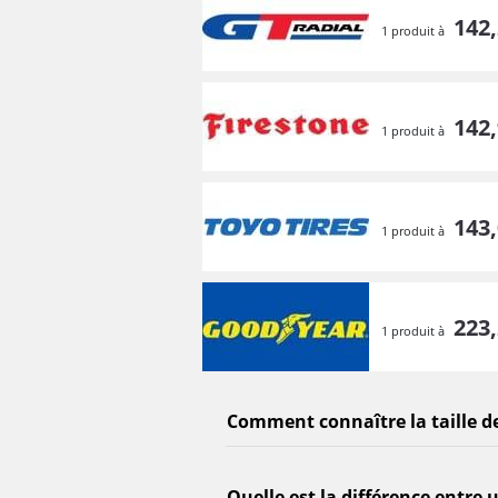
142,
1 produit à
142,
1 produit à
143,
1 produit à
223,
1 produit à
Comment connaître la taille d
Quelle est la différence entre 