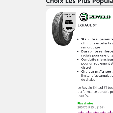
Choix Les Plus Popu
EXHAUL ST
Stabilité supérieur
offrir une excellente 
remorquage
Durabilité renforc
radiale pour une lon
Conduite silencieu
pour un roulement st
discret
Chaleur maîtrisée
:
limitant l'accumulati
de chaleur
Le Rovelo Exhaul ST tout
performance durable po
tractés.
Plus d'infos
205/75 R15 L (107)