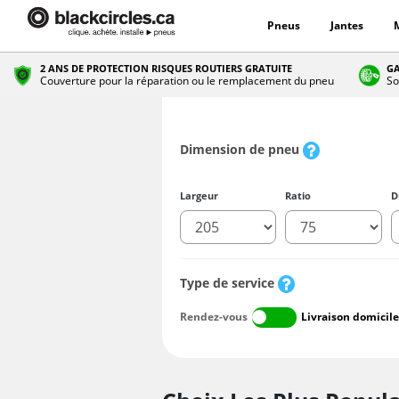
Pneus
Jantes
2 ANS DE PROTECTION RISQUES ROUTIERS GRATUITE
GA
Couverture pour la réparation ou le remplacement du pneu
So
Dimension de pneu
Largeur
Ratio
D
Type de service
Rendez-vous
Livraison domicile