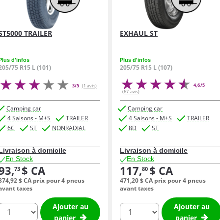
ST5000 TRAILER
EXHAUL ST
Plus d'infos
Plus d'infos
205/75 R15 L (101)
205/75 R15 L (107)
4,6/5
3/5
(1 avis)
(67 avis)
Camping car
Camping car
4 Saisons - M+S
TRAILER
4 Saisons - M+S
TRAILER
6C
ST
NONRADIAL
8D
ST
Livraison à domicile
Livraison à domicile
En Stock
En Stock
93,
$ CA
117,
$ CA
73
80
374,
92
$ CA
prix pour 4 pneus
471,
20
$ CA
prix pour 4 pneus
avant taxes
avant taxes
Ajouter au
Ajouter au
quantité
quantité
panier
panier