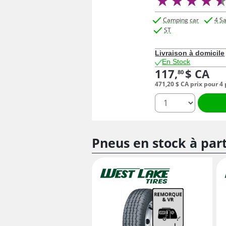
Camping car
4 S
ST
Livraison à domicile
En Stock
117,
$ CA
80
471,
20
$ CA
prix pour 4
quantité
Pneus en stock à par