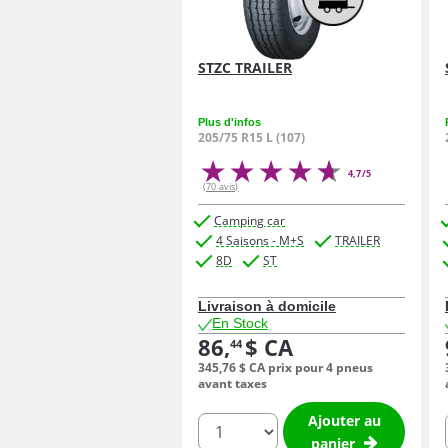
STZC TRAILER
Plus d'infos
205/75 R15 L (107)
4,7/5
(70 avis)
Camping car
4 Saisons - M+S
TRAILER
8D
ST
Livraison à domicile
En Stock
86,
$ CA
44
345,
76
$ CA
prix pour 4 pneus
avant taxes
Ajouter au
quantité
panier