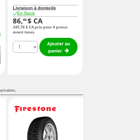
Livraison à domicile
En Stock
86,
$ CA
44
345,
76
$ CA
prix pour 4 pneus
avant taxes
Ajouter au
quantité
panier
pplicables.