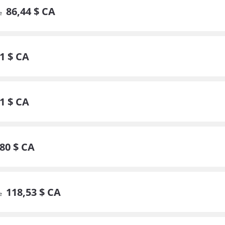
86,
44
$ CA
de
41
$ CA
71
$ CA
80
$ CA
118,
53
$ CA
de