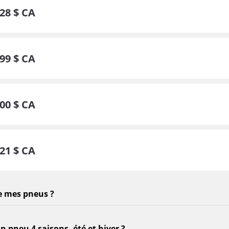
28
$ CA
99
$ CA
00
$ CA
21
$ CA
e mes pneus ?
un pneu 4 saisons, été et hiver ?