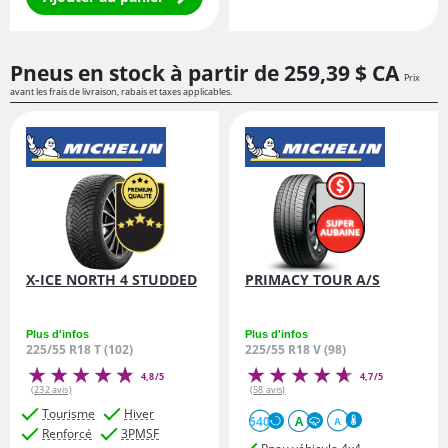
Pneus en stock à partir de
259,
39
$ CA
Prix
avant les frais de livraison, rabais et taxes applicables.
X-ICE NORTH 4 STUDDED
PRIMACY TOUR A/S
Plus d'infos
Plus d'infos
225/55 R18 T (102)
225/55 R18 V (98)
4,8/5
4,7/5
(232 avis)
(58 avis)
Tourisme
Hiver
540
A
A
Renforcé
3PMSF