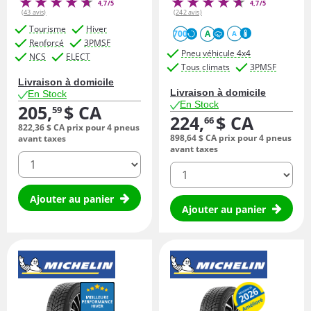
4,7/5
4,7/5
(43 avis)
(242 avis)
Tourisme
Hiver
700
A
A
Renforcé
3PMSF
Pneu véhicule 4x4
NCS
ELECT
Tous climats
3PMSF
Livraison à domicile
Livraison à domicile
En Stock
En Stock
205,
$ CA
59
224,
$ CA
66
822,
36
$ CA
prix pour 4 pneus
898,
64
$ CA
prix pour 4 pneus
avant taxes
avant taxes
quantité
quantité
Ajouter au panier
Ajouter au panier