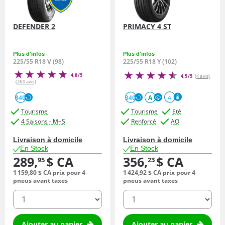
DEFENDER 2
PRIMACY 4 ST
Plus d'infos
Plus d'infos
225/55 R18 V (98)
225/55 R18 Y (102)
4,8/5
4,5/5
(4 avis)
(260 avis)
840
340
A
A
Tourisme
Tourisme
Eté
4 Saisons - M+S
Renforcé
AO
Livraison à domicile
Livraison à domicile
En Stock
En Stock
289,
$ CA
356,
$ CA
95
23
1 159,
80
$ CA
prix pour 4
1 424,
92
$ CA
prix pour 4
pneus avant taxes
pneus avant taxes
quantité
quantité
Ajouter au panier
Ajouter au panier