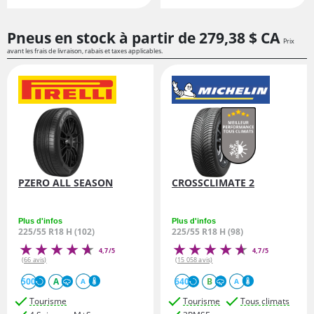
Pneus en stock à partir de
279,
38
$ CA
Prix
avant les frais de livraison, rabais et taxes applicables.
PZERO ALL SEASON
CROSSCLIMATE 2
Plus d'infos
Plus d'infos
225/55 R18 H (102)
225/55 R18 H (98)
4,7/5
4,7/5
(66 avis)
(15 058 avis)
500
A
640
B
A
A
Tourisme
Tourisme
Tous climats