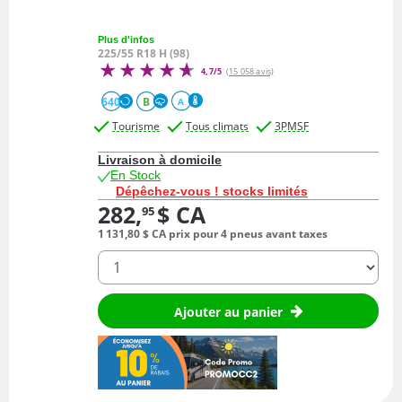
Plus d'infos
225/55 R18 H (98)
4,7/5
(15 058 avis)
640
B
A
Tourisme
Tous climats
3PMSF
Livraison à domicile
En Stock
Dépêchez-vous ! stocks limités
282,
$ CA
95
1 131,
80
$ CA
prix pour 4 pneus avant taxes
quantité
Ajouter au panier