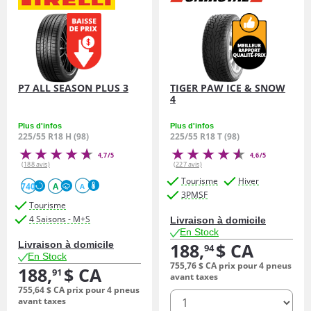
P7 ALL SEASON PLUS 3
TIGER PAW ICE & SNOW
4
Plus d'infos
Plus d'infos
225/55 R18 H (98)
225/55 R18 T (98)
4,7/5
4,6/5
(188 avis)
(227 avis)
Tourisme
Hiver
740
A
A
3PMSF
Tourisme
4 Saisons - M+S
Livraison à domicile
En Stock
Livraison à domicile
188,
$ CA
94
En Stock
755,
76
$ CA
prix pour 4 pneus
188,
$ CA
91
avant taxes
755,
64
$ CA
prix pour 4 pneus
quantité
avant taxes