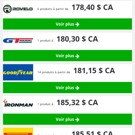
178,
40
$ CA
6 produits à partir de
Voir plus
180,
30
$ CA
1 produit à
Voir plus
181,
15
$ CA
14 produits à partir de
Voir plus
185,
32
$ CA
1 produit à
Voir plus
185,
51
$ CA