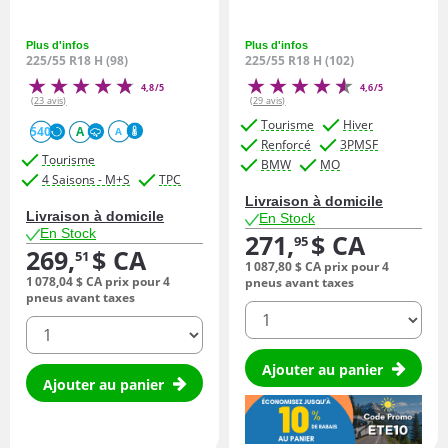
Plus d'infos
Plus d'infos
225/55 R18 H (98)
225/55 R18 H (102)
4,8/5
4,6/5
(23 avis)
(29 avis)
Tourisme
Hiver
540
A
A
Renforcé
3PMSF
Tourisme
BMW
MO
4 Saisons - M+S
TPC
Livraison à domicile
Livraison à domicile
En Stock
En Stock
271,
$ CA
95
269,
$ CA
51
1 087,
80
$ CA
prix pour 4
1 078,
04
$ CA
prix pour 4
pneus avant taxes
pneus avant taxes
quantité
quantité
Ajouter au panier
Ajouter au panier