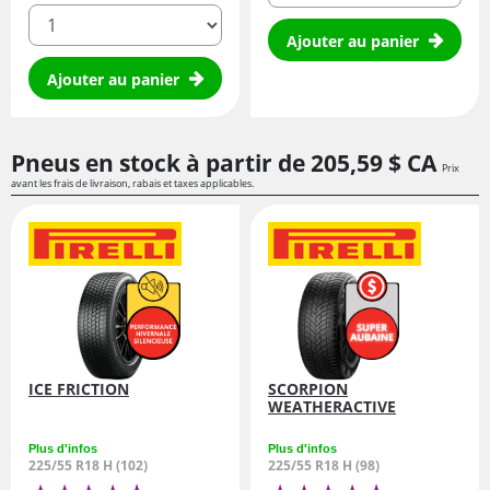
quantité
Ajouter au panier
Ajouter au panier
Pneus en stock à partir de
205,
59
$ CA
Prix
avant les frais de livraison, rabais et taxes applicables.
ICE FRICTION
SCORPION
WEATHERACTIVE
Plus d'infos
Plus d'infos
225/55 R18 H (102)
225/55 R18 H (98)