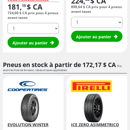
224,
$ CA
181,
$ CA
15
898,
64
$ CA
prix pour 4 pneus
avant taxes
724,
60
$ CA
prix pour 4 pneus
avant taxes
quantité
quantité
Ajouter au panier
Ajouter au panier
Pneus en stock à partir de
172,
17
$ CA
Prix
avant les frais de livraison, rabais et taxes applicables.
EVOLUTION WINTER
ICE ZERO ASIMMETRICO