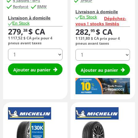
4 Saisons - M+S
3PMSF
Renforcé
BMW
Livraison à domicile
En Stock
Livraison à domicile
Dépêchez-
En Stock
vous ! stocks limités
279,
$ CA
282,
$ CA
38
95
1 117,
52
$ CA
prix pour 4
1 131,
80
$ CA
prix pour 4
pneus avant taxes
pneus avant taxes
quantité
quantité
Ajouter au panier
Ajouter au panier