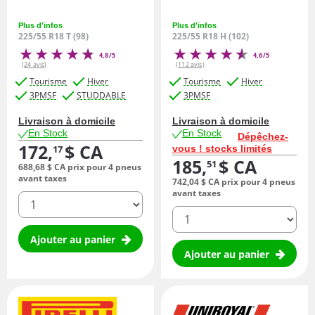
Plus d'infos
Plus d'infos
225/55 R18 T (98)
225/55 R18 H (102)
4,8/5
4,6/5
(24 avis)
(112 avis)
Tourisme
Hiver
Tourisme
Hiver
3PMSF
STUDDABLE
3PMSF
Livraison à domicile
Livraison à domicile
En Stock
En Stock
Dépêchez-
172,
$ CA
vous ! stocks limités
17
185,
$ CA
51
688,
68
$ CA
prix pour 4 pneus
avant taxes
742,
04
$ CA
prix pour 4 pneus
avant taxes
quantité
quantité
Ajouter au panier
Ajouter au panier