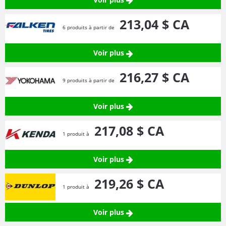
213,
04
$ CA
6 produits à partir de
Voir plus
216,
27
$ CA
9 produits à partir de
Voir plus
217,
08
$ CA
1 produit à
Voir plus
219,
26
$ CA
1 produit à
Voir plus