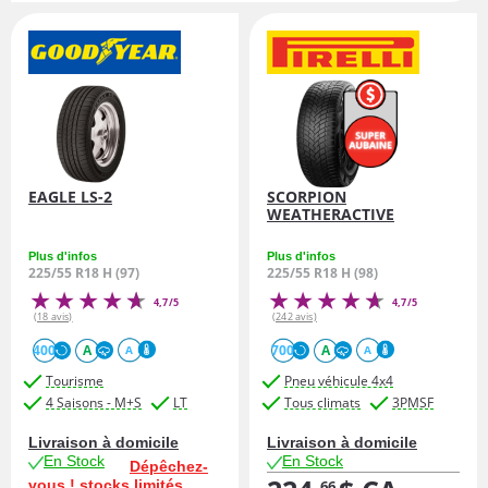
EAGLE LS-2
SCORPION
WEATHERACTIVE
Plus d'infos
Plus d'infos
225/55 R18 H (97)
225/55 R18 H (98)
4,7/5
4,7/5
(18 avis)
(242 avis)
400
A
700
A
A
A
Tourisme
Pneu véhicule 4x4
4 Saisons - M+S
LT
Tous climats
3PMSF
Livraison à domicile
Livraison à domicile
En Stock
En Stock
Dépêchez-
vous ! stocks limités
66