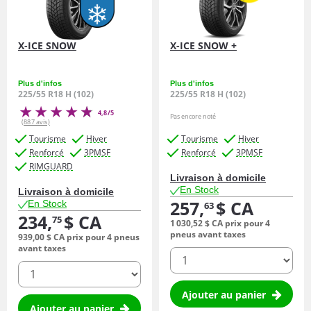
X-ICE SNOW
X-ICE SNOW +
Plus d'infos
Plus d'infos
225/55 R18 H (102)
225/55 R18 H (102)
4,8/5
Pas encore noté
(887 avis)
Tourisme
Hiver
Tourisme
Hiver
Renforcé
3PMSF
Renforcé
3PMSF
RIMGUARD
Livraison à domicile
En Stock
Livraison à domicile
257,
$ CA
En Stock
63
234,
$ CA
75
1 030,
52
$ CA
prix pour 4
pneus avant taxes
939,
00
$ CA
prix pour 4 pneus
avant taxes
quantité
quantité
Ajouter au panier
Ajouter au panier