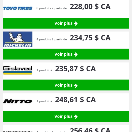
228,
00
$ CA
8 produits à partir de
Voir plus
234,
75
$ CA
8 produits à partir de
Voir plus
235,
87
$ CA
1 produit à
Voir plus
248,
61
$ CA
1 produit à
Voir plus
256,
46
$ CA