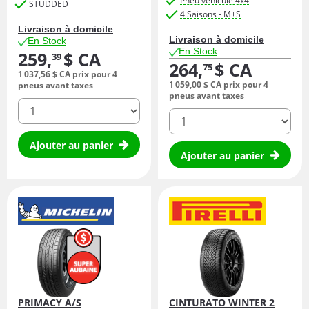
Pneu véhicule 4x4
STUDDED
4 Saisons - M+S
Livraison à domicile
Livraison à domicile
En Stock
En Stock
259,
$ CA
39
264,
$ CA
75
1 037,
56
$ CA
prix pour 4
1 059,
00
$ CA
prix pour 4
pneus avant taxes
pneus avant taxes
quantité
quantité
Ajouter au panier
Ajouter au panier
PRIMACY A/S
CINTURATO WINTER 2