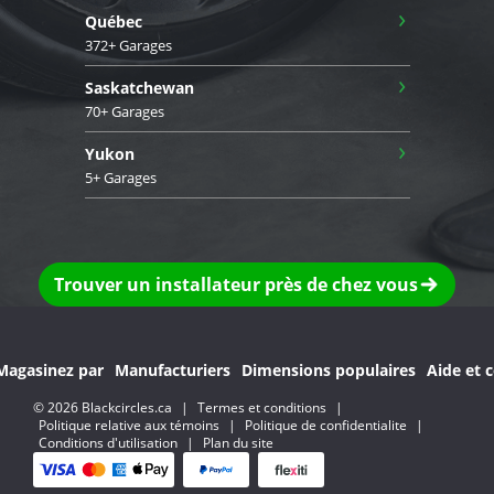
›
Québec
372+ Garages
›
Saskatchewan
70+ Garages
›
Yukon
5+ Garages
Trouver un installateur près de chez vous
Magasinez par
Manufacturiers
Dimensions populaires
Aide et c
© 2026 Blackcircles.ca
|
Termes et conditions
|
Politique relative aux témoins
|
Politique de confidentialite
|
Conditions d'utilisation
|
Plan du site