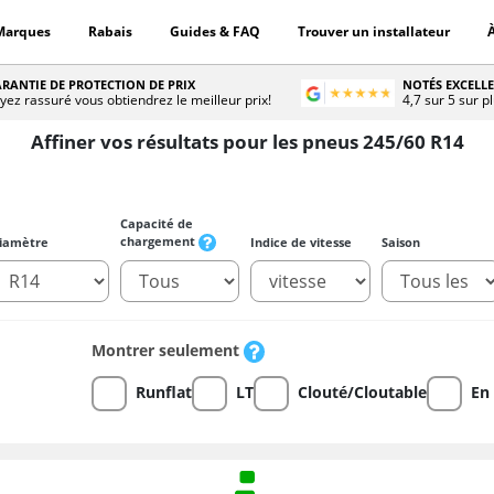
Marques
Rabais
Guides & FAQ
Trouver un installateur
RANTIE DE PROTECTION DE PRIX
NOTÉS EXCELL
yez rassuré vous obtiendrez le meilleur prix!
4,7 sur 5 sur p
Affiner vos résultats pour les pneus 245/60 R14
Capacité de
chargement
iamètre
Indice de vitesse
Saison
Montrer seulement
Runflat
LT
Clouté/Cloutable
En 