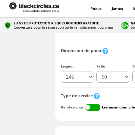
Pneus
Jantes
2 ANS DE PROTECTION RISQUES ROUTIERS GRATUITE
GA
Couverture pour la réparation ou le remplacement du pneu
So
Dimension de pneu
Largeur
Ratio
D
Type de service
Rendez-vous
Livraison domicile