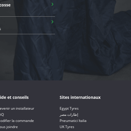
›
cosse
›
s
ide et conseils
Sites internationaux
evenir un installateur
Egypt Tyres
AQ
إطارات مصر
odifier la commande
Pneumatici Italia
ous joindre
UK Tyres