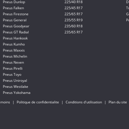
Pneus Dunlop
225/40 R18
D
Pneus Falken
225/45 R17
T
Pneus Firestone
225/65 R17
G
Pneus General
235/55 R19
P
Pneus Goodyear
235/60 R18
Pneus GT Radial
235/65 R17
Pneus Hankook
Pneus Kumho
Pneus Maxxis
Pneus Michelin
Pneus Nexen
Pneus Pirelli
Pneus Toyo
Pneus Uniroyal
Pneus Westlake
Pneus Yokohama
témoins
|
Politique de confidentialite
|
Conditions d'utilisation
|
Plan du site