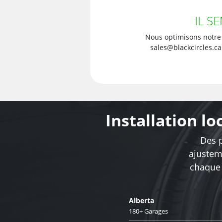
IL S
Nous optimisons notre
sales@blackcircles.ca
Installation l
Des p
ajusteme
chaque 
Alberta
180+ Garages