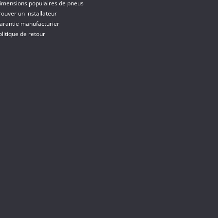
imensions populaires de pneus
rouver un installateur
arantie manufacturier
olitique de retour