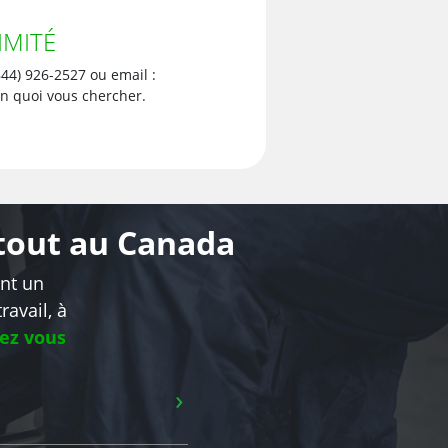
IMITÉ
4) 926-2527 ou email :
en quoi vous chercher.
rtout au Canada
ent un
ravail, à
hez vous
›