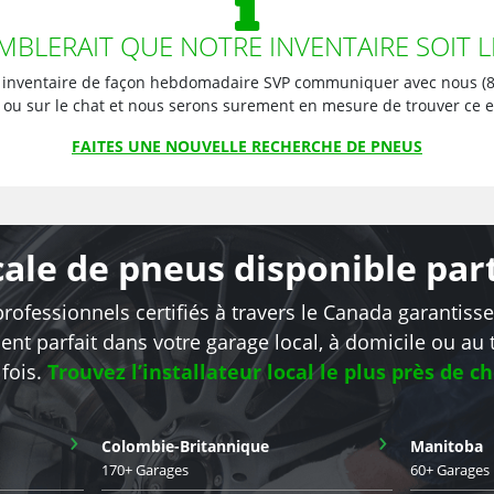
EMBLERAIT QUE NOTRE INVENTAIRE SOIT L
 inventaire de façon hebdomadaire SVP communiquer avec nous (84
 ou sur le chat et nous serons surement en mesure de trouver ce 
FAITES UNE NOUVELLE RECHERCHE DE PNEUS
ocale de pneus disponible pa
rofessionnels certifiés à travers le Canada garantiss
nt parfait dans votre garage local, à domicile ou au t
fois.
Trouvez l’installateur local le plus près de c
›
›
Colombie-Britannique
Manitoba
170+ Garages
60+ Garages