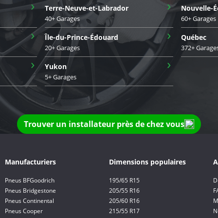
›
›
Terre-Neuve-et-Labrador
Nouvelle-É
40+ Garages
60+ Garages
›
›
Île-du-Prince-Édouard
Québec
20+ Garages
372+ Garage
›
›
Yukon
5+ Garages
Trouver un installateur près de chez vous
Manufacturiers
Dimensions populaires
A
Pneus BFGoodrich
195/65 R15
D
Pneus Bridgestone
205/55 R16
F
Pneus Continental
205/60 R16
M
Pneus Cooper
215/55 R17
N