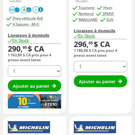
(236 avis)
(887 avis)
Tourisme
Hiver
500
A
A
Renforcé
3PMSF
Pneu véhicule 4x4
RIMGUARD
SUV
4 Saisons - M+S
Livraison à domicile
Livraison à domicile
En Stock
En Stock
296,
$ CA
65
290,
$ CA
95
1 186,
60
$ CA
prix pour 4
1 163,
80
$ CA
prix pour 4
pneus avant taxes
pneus avant taxes
quantité
quantité
Ajouter au panier
Ajouter au panier