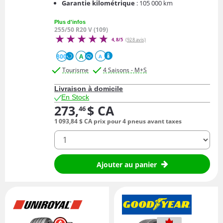
Garantie kilométrique
: 105 000 km
Plus d'infos
255/50 R20 V (109)
4,8/5
(928 avis)
800
A
A
Tourisme
4 Saisons - M+S
Livraison à domicile
En Stock
273,
$ CA
46
1 093,
84
$ CA
prix pour 4 pneus avant taxes
quantité
Ajouter au panier