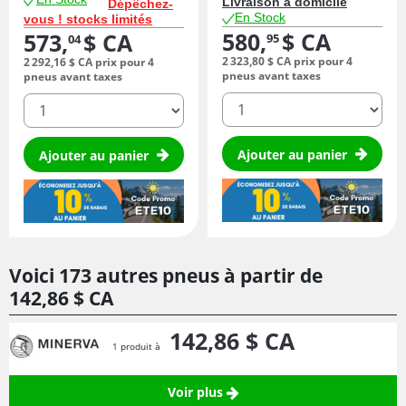
Livraison à domicile
Dépêchez-
En Stock
vous ! stocks limités
580,
$ CA
573,
$ CA
95
04
2 323,
80
$ CA
prix pour 4
2 292,
16
$ CA
prix pour 4
pneus avant taxes
pneus avant taxes
quantité
quantité
Ajouter au panier
Ajouter au panier
Voici 173 autres pneus à partir de
142,
86
$ CA
142,
86
$ CA
1 produit à
Voir plus