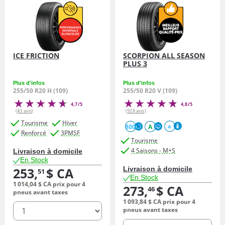
ICE FRICTION
SCORPION ALL SEASON
PLUS 3
Plus d'infos
Plus d'infos
255/50 R20 H (109)
255/50 R20 V (109)
4,7/5
4,8/5
(43 avis)
(928 avis)
Tourisme
Hiver
800
A
A
Renforcé
3PMSF
Tourisme
4 Saisons - M+S
Livraison à domicile
En Stock
253,
$ CA
Livraison à domicile
51
En Stock
1 014,
04
$ CA
prix pour 4
273,
$ CA
46
pneus avant taxes
1 093,
84
$ CA
prix pour 4
quantité
pneus avant taxes
quantité