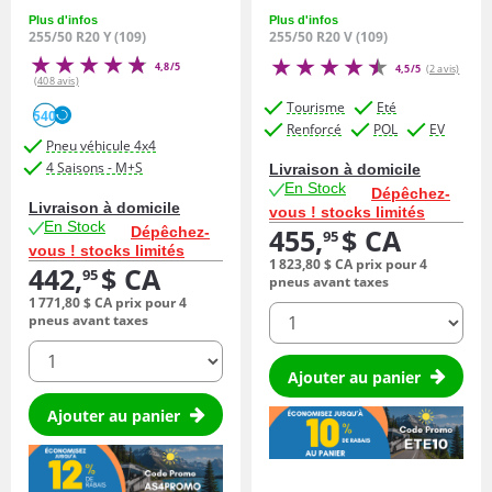
Plus d'infos
Plus d'infos
255/50 R20 Y (109)
255/50 R20 V (109)
4,8/5
4,5/5
(2 avis)
(408 avis)
Tourisme
Eté
540
Renforcé
POL
EV
Pneu véhicule 4x4
4 Saisons - M+S
Livraison à domicile
En Stock
Dépêchez-
Livraison à domicile
vous ! stocks limités
En Stock
455,
$ CA
Dépêchez-
95
vous ! stocks limités
1 823,
80
$ CA
prix pour 4
442,
$ CA
95
pneus avant taxes
1 771,
80
$ CA
prix pour 4
quantité
pneus avant taxes
quantité
Ajouter au panier
Ajouter au panier