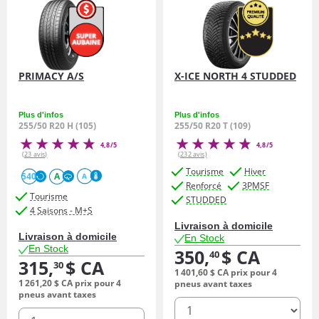
PRIMACY A/S
X-ICE NORTH 4 STUDDED
Plus d'infos
Plus d'infos
255/50 R20 H (105)
255/50 R20 T (109)
4,8/5
4,8/5
(23 avis)
(232 avis)
Tourisme
Hiver
540
A
A
Renforcé
3PMSF
Tourisme
STUDDED
4 Saisons - M+S
Livraison à domicile
Livraison à domicile
En Stock
En Stock
350,
$ CA
40
315,
$ CA
30
1 401,
60
$ CA
prix pour 4
1 261,
20
$ CA
prix pour 4
pneus avant taxes
pneus avant taxes
quantité
quantité