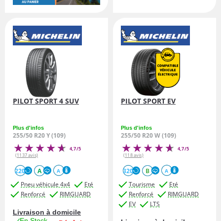
PILOT SPORT 4 SUV
PILOT SPORT EV
Plus d'infos
Plus d'infos
255/50 R20 Y (109)
255/50 R20 W (109)
4,7/5
4,7/5
(1137 avis)
(118 avis)
220
A
320
B
A
A
Pneu véhicule 4x4
Eté
Tourisme
Eté
Renforcé
RIMGUARD
Renforcé
RIMGUARD
EV
LTS
Livraison à domicile
En Stock