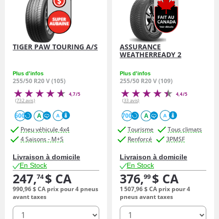
TIGER PAW TOURING A/S
ASSURANCE
WEATHERREADY 2
Plus d'infos
Plus d'infos
255/50 R20 V (105)
255/50 R20 V (109)
4,7/5
4,4/5
(732 avis)
(33 avis)
600
A
700
A
A
A
Pneu véhicule 4x4
Tourisme
Tous climats
4 Saisons - M+S
Renforcé
3PMSF
Livraison à domicile
Livraison à domicile
En Stock
En Stock
247,
$ CA
376,
$ CA
74
99
990,
96
$ CA
prix pour 4 pneus
1 507,
96
$ CA
prix pour 4
avant taxes
pneus avant taxes
quantité
quantité