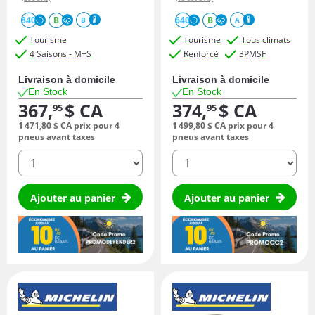
840
B
640
B
B
A
Tourisme
Tourisme
Tous climats
4 Saisons - M+S
Renforcé
3PMSF
Livraison à domicile
Livraison à domicile
En Stock
En Stock
367,
$ CA
374,
$ CA
95
95
1 471,
80
$ CA
prix pour 4
1 499,
80
$ CA
prix pour 4
pneus avant taxes
pneus avant taxes
quantité
quantité
Ajouter au panier
Ajouter au panier