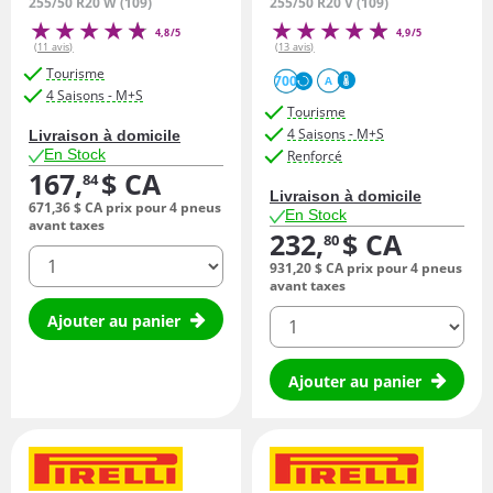
255/50 R20 W (109)
255/50 R20 V (109)
4,8/5
4,9/5
(11 avis)
(13 avis)
Tourisme
700
A
4 Saisons - M+S
Tourisme
4 Saisons - M+S
Livraison à domicile
En Stock
Renforcé
167,
$ CA
84
Livraison à domicile
671,
36
$ CA
prix pour 4 pneus
En Stock
avant taxes
232,
$ CA
80
quantité
931,
20
$ CA
prix pour 4 pneus
avant taxes
quantité
Ajouter au panier
Ajouter au panier