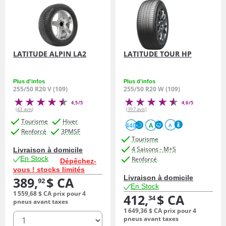
LATITUDE ALPIN LA2
LATITUDE TOUR HP
Plus d'infos
Plus d'infos
255/50 R20 V (109)
255/50 R20 W (109)
4,5/5
4,6/5
(43 avis)
(397 avis)
Tourisme
Hiver
440
A
A
Renforcé
3PMSF
Tourisme
4 Saisons - M+S
Livraison à domicile
En Stock
Renforcé
Dépêchez-
vous ! stocks limités
Livraison à domicile
389,
$ CA
92
En Stock
1 559,
68
$ CA
prix pour 4
412,
$ CA
34
pneus avant taxes
1 649,
36
$ CA
prix pour 4
quantité
pneus avant taxes