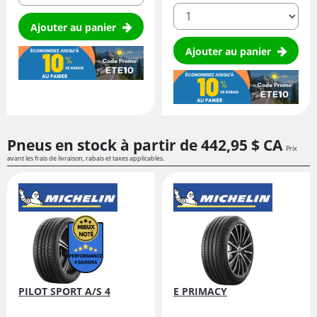
quantité
Ajouter au panier
Ajouter au panier
Pneus en stock à partir de
442,
95
$ CA
Prix
avant les frais de livraison, rabais et taxes applicables.
PILOT SPORT A/S 4
E PRIMACY