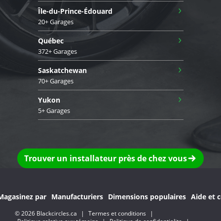
›
Île-du-Prince-Édouard
20+ Garages
›
Québec
372+ Garages
›
Saskatchewan
70+ Garages
›
Yukon
5+ Garages
Trouver un installateur près de chez vous
Magasinez par
Manufacturiers
Dimensions populaires
Aide et c
© 2026 Blackcircles.ca
|
Termes et conditions
|