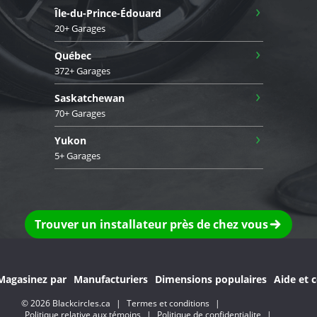
›
Île-du-Prince-Édouard
20+ Garages
›
Québec
372+ Garages
›
Saskatchewan
70+ Garages
›
Yukon
5+ Garages
Trouver un installateur près de chez vous
Magasinez par
Manufacturiers
Dimensions populaires
Aide et c
© 2026 Blackcircles.ca
|
Termes et conditions
|
Politique relative aux témoins
|
Politique de confidentialite
|