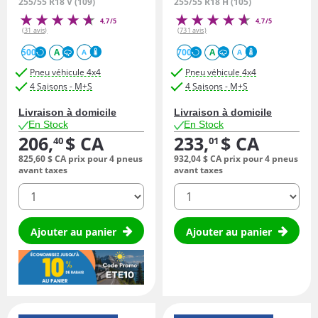
255/55 R18 V (109)
255/55 R18 H (105)
4,7/5
4,7/5
(31 avis)
(731 avis)
500
A
700
A
A
A
Pneu véhicule 4x4
Pneu véhicule 4x4
4 Saisons - M+S
4 Saisons - M+S
Livraison à domicile
Livraison à domicile
En Stock
En Stock
206,
$ CA
233,
$ CA
40
01
825,
60
$ CA
prix pour 4 pneus
932,
04
$ CA
prix pour 4 pneus
avant taxes
avant taxes
quantité
quantité
Ajouter au panier
Ajouter au panier