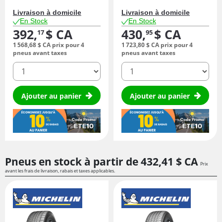
Livraison à domicile
Livraison à domicile
En Stock
En Stock
392,
$ CA
430,
$ CA
17
95
1 568,
68
$ CA
prix pour 4
1 723,
80
$ CA
prix pour 4
pneus avant taxes
pneus avant taxes
quantité
quantité
Ajouter au panier
Ajouter au panier
Pneus en stock à partir de
432,
41
$ CA
Prix
avant les frais de livraison, rabais et taxes applicables.