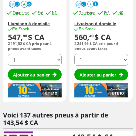
220
A
220
A
Tourisme
Eté
N1
Tourisme
Eté
N0
Livraison à domicile
Livraison à domicile
En Stock
En Stock
547,
$ CA
560,
$ CA
88
49
2 191,
52
$ CA
prix pour 4
2 241,
96
$ CA
prix pour 4
pneus avant taxes
pneus avant taxes
quantité
quantité
Ajouter au panier
Ajouter au panier
Voici 137 autres pneus à partir de
143,
54
$ CA