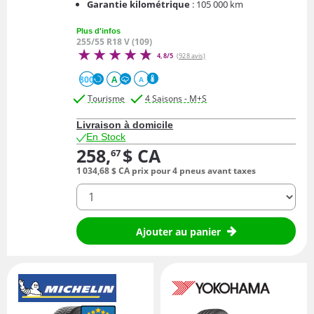
Garantie kilométrique
: 105 000 km
Plus d'infos
255/55 R18 V (109)
4,8/5
(928 avis)
800
A
A
Tourisme
4 Saisons - M+S
Livraison à domicile
En Stock
258,
$ CA
67
1 034,
68
$ CA
prix pour 4 pneus avant taxes
quantité
Ajouter au panier