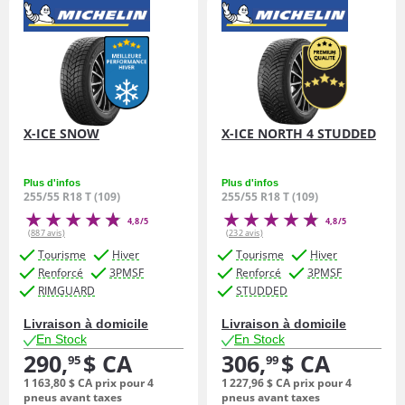
X-ICE SNOW
X-ICE NORTH 4 STUDDED
Plus d'infos
Plus d'infos
255/55 R18 T (109)
255/55 R18 T (109)
4,8/5
4,8/5
(887 avis)
(232 avis)
Tourisme
Hiver
Tourisme
Hiver
Renforcé
3PMSF
Renforcé
3PMSF
RIMGUARD
STUDDED
Livraison à domicile
Livraison à domicile
En Stock
En Stock
290,
$ CA
306,
$ CA
95
99
1 163,
80
$ CA
prix pour 4
1 227,
96
$ CA
prix pour 4
pneus avant taxes
pneus avant taxes