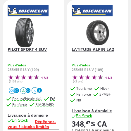
PILOT SPORT 4 SUV
LATITUDE ALPIN LA2
Plus d'infos
Plus d'infos
255/55 R18 Y (109)
255/55 R18 V (109)
4,7/5
4,5/5
(1136 avis)
(43 avis)
Tourisme
Hiver
220
A
A
Renforcé
3PMSF
Pneu véhicule 4x4
Eté
N0
Renforcé
RIMGUARD
Livraison à domicile
Livraison à domicile
En Stock
En Stock
348,
$ CA
Dépêchez-
67
vous ! stocks limités
1 394,
68
$ CA
prix pour 4