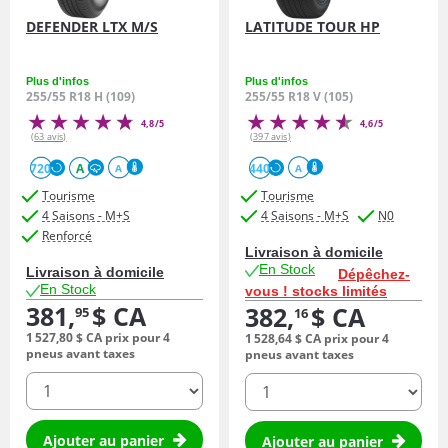
DEFENDER LTX M/S
LATITUDE TOUR HP
Plus d'infos
Plus d'infos
255/55 R18 H (109)
255/55 R18 V (105)
4,8/5
4,6/5
(63 avis)
(397 avis)
720
A
440
A
A
Tourisme
Tourisme
4 Saisons - M+S
4 Saisons - M+S
N0
Renforcé
Livraison à domicile
En Stock
Livraison à domicile
Dépêchez-
En Stock
vous ! stocks limités
381,
$ CA
382,
$ CA
95
16
1 527,
80
$ CA
prix pour 4
1 528,
64
$ CA
prix pour 4
pneus avant taxes
pneus avant taxes
quantité
quantité
Ajouter au panier
Ajouter au panier