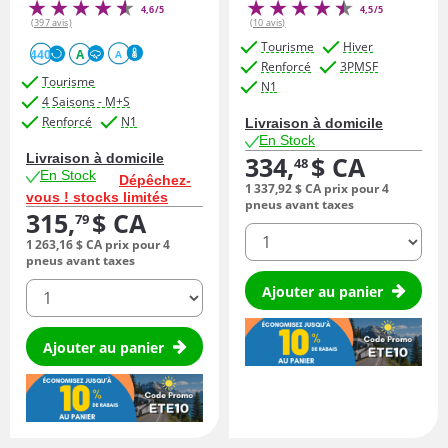
4,6/5
4,5/5
(397 avis)
(10 avis)
Tourisme
Hiver
440
A
A
Renforcé
3PMSF
Tourisme
N1
4 Saisons - M+S
Renforcé
N1
Livraison à domicile
En Stock
Livraison à domicile
334,
$ CA
48
En Stock
Dépêchez-
1 337,
92
$ CA
prix pour 4
vous ! stocks limités
pneus avant taxes
315,
$ CA
79
quantité
1 263,
16
$ CA
prix pour 4
pneus avant taxes
quantité
Ajouter au panier
Ajouter au panier