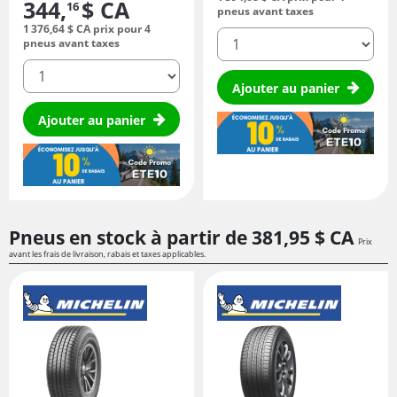
344,
$ CA
16
pneus avant taxes
1 376,
64
$ CA
prix pour 4
quantité
pneus avant taxes
quantité
Ajouter au panier
Ajouter au panier
Pneus en stock à partir de
381,
95
$ CA
Prix
avant les frais de livraison, rabais et taxes applicables.