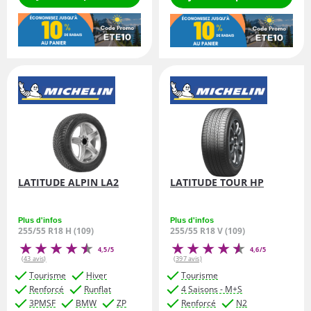
LATITUDE ALPIN LA2
LATITUDE TOUR HP
Plus d'infos
Plus d'infos
255/55 R18 H (109)
255/55 R18 V (109)
4,5/5
4,6/5
(43 avis)
(397 avis)
Tourisme
Hiver
Tourisme
Renforcé
Runflat
4 Saisons - M+S
3PMSF
BMW
ZP
Renforcé
N2