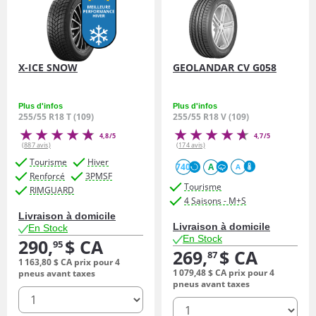
X-ICE SNOW
GEOLANDAR CV G058
Plus d'infos
Plus d'infos
255/55 R18 T (109)
255/55 R18 V (109)
4,8/5
4,7/5
(887 avis)
(174 avis)
Tourisme
Hiver
740
A
A
Renforcé
3PMSF
Tourisme
RIMGUARD
4 Saisons - M+S
Livraison à domicile
Livraison à domicile
En Stock
En Stock
290,
$ CA
95
269,
$ CA
87
1 163,
80
$ CA
prix pour 4
1 079,
48
$ CA
prix pour 4
pneus avant taxes
pneus avant taxes
quantité
quantité