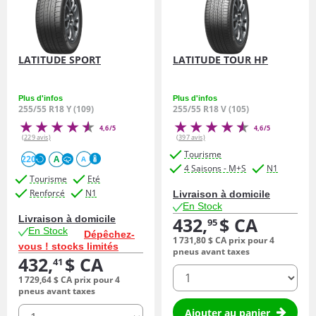
LATITUDE SPORT
LATITUDE TOUR HP
Plus d'infos
Plus d'infos
255/55 R18 Y (109)
255/55 R18 V (105)
4,6/5
4,6/5
(229 avis)
(397 avis)
Tourisme
220
A
A
4 Saisons - M+S
N1
Tourisme
Eté
Renforcé
N1
Livraison à domicile
En Stock
Livraison à domicile
432,
$ CA
95
En Stock
Dépêchez-
1 731,
80
$ CA
prix pour 4
vous ! stocks limités
pneus avant taxes
432,
$ CA
41
quantité
1 729,
64
$ CA
prix pour 4
pneus avant taxes
quantité
Ajouter au panier