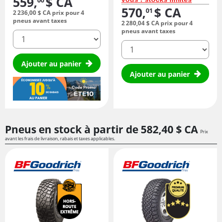
559,
$ CA
00
570,
$ CA
01
2 236,
00
$ CA
prix pour 4
pneus avant taxes
2 280,
04
$ CA
prix pour 4
pneus avant taxes
quantité
quantité
Ajouter au panier
Ajouter au panier
Pneus en stock à partir de
582,
40
$ CA
Prix
avant les frais de livraison, rabais et taxes applicables.