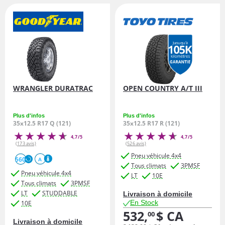
WRANGLER DURATRAC
OPEN COUNTRY A/T III
Plus d'infos
Plus d'infos
35x12.5 R17 Q (121)
35x12.5 R17 R (121)
4,7/5
4,7/5
(173 avis)
(526 avis)
Pneu véhicule 4x4
560
A
Tous climats
3PMSF
Pneu véhicule 4x4
LT
10E
Tous climats
3PMSF
LT
STUDDABLE
Livraison à domicile
En Stock
10E
532,
$ CA
00
Livraison à domicile