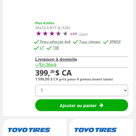
Plus d'infos
35x12.5 R17 Q (125)
3,5/5
(2 avis)
Pneu véhicule 4x4
Tous climats
3PMSF
LT
10E
Livraison à domicile
En Stock
399,
$ CA
20
1 596,
80
$ CA
prix pour 4 pneus avant taxes
quantité
Ajouter au panier