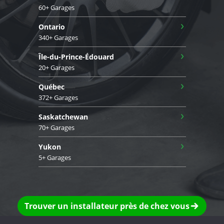
60+ Garages
›
Ontario
340+ Garages
›
Île-du-Prince-Édouard
20+ Garages
›
Québec
372+ Garages
›
Saskatchewan
70+ Garages
›
Yukon
5+ Garages
Trouver un installateur près de chez vous