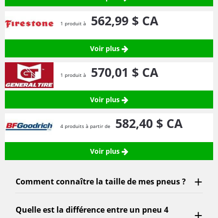
562,
99
$ CA
1 produit à
Voir plus
570,
01
$ CA
1 produit à
Voir plus
582,
40
$ CA
4 produits à partir de
Voir plus
Comment connaître la taille de mes pneus ?
Quelle est la différence entre un pneu 4