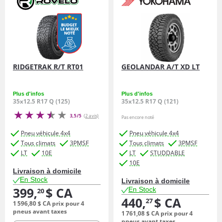
RIDGETRAK R/T RT01
GEOLANDAR A/T XD LT
Plus d'infos
Plus d'infos
35x12.5 R17 Q (125)
35x12.5 R17 Q (121)
3,5/5
(2 avis)
Pas encore noté
Pneu véhicule 4x4
Pneu véhicule 4x4
Tous climats
3PMSF
Tous climats
3PMSF
LT
10E
LT
STUDDABLE
10E
Livraison à domicile
En Stock
Livraison à domicile
399,
$ CA
En Stock
20
440,
$ CA
27
1 596,
80
$ CA
prix pour 4
pneus avant taxes
1 761,
08
$ CA
prix pour 4
pneus avant taxes