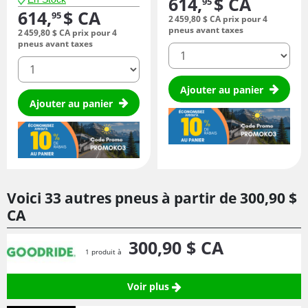
614,
$ CA
95
614,
$ CA
95
2 459,
80
$ CA
prix pour 4
pneus avant taxes
2 459,
80
$ CA
prix pour 4
pneus avant taxes
quantité
quantité
Ajouter au panier
Ajouter au panier
Voici 33 autres pneus à partir de
300,
90
$
CA
300,
90
$ CA
1 produit à
Voir plus