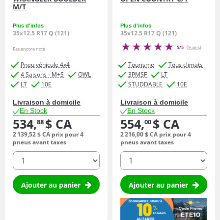
M/T
Plus d'infos
Plus d'infos
35x12.5 R17 Q (121)
35x12.5 R17 Q (121)
5/5
(9 avis)
Pas encore noté
Pneu véhicule 4x4
Tourisme
Tous climats
4 Saisons - M+S
OWL
3PMSF
LT
LT
10E
STUDDABLE
10E
Livraison à domicile
Livraison à domicile
En Stock
En Stock
534,
$ CA
554,
$ CA
88
00
2 139,
52
$ CA
prix pour 4
2 216,
00
$ CA
prix pour 4
pneus avant taxes
pneus avant taxes
quantité
quantité
Ajouter au panier
Ajouter au panier