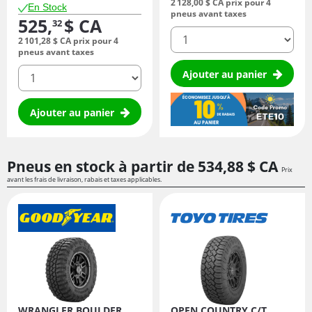
2 128,
00
$ CA
prix pour 4
En Stock
pneus avant taxes
525,
$ CA
32
quantité
2 101,
28
$ CA
prix pour 4
pneus avant taxes
quantité
Ajouter au panier
Ajouter au panier
Pneus en stock à partir de
534,
88
$ CA
Prix
avant les frais de livraison, rabais et taxes applicables.
WRANGLER BOULDER
OPEN COUNTRY C/T