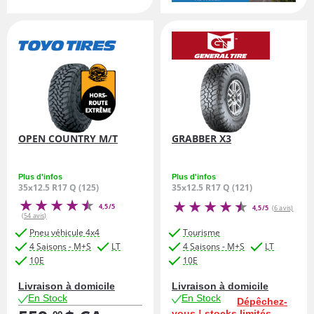
OPEN COUNTRY M/T
GRABBER X3
Plus d'infos
Plus d'infos
35x12.5 R17 Q (125)
35x12.5 R17 Q (121)
4,5/5
4,5/5
(6 avis)
(54 avis)
Pneu véhicule 4x4
Tourisme
4 Saisons - M+S
LT
4 Saisons - M+S
LT
10E
10E
Livraison à domicile
Livraison à domicile
En Stock
En Stock
Dépêchez-
vous ! stocks limités