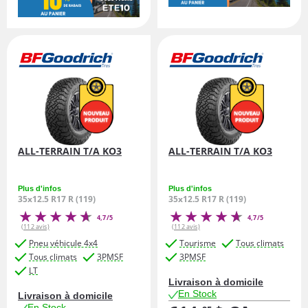
ALL-TERRAIN T/A KO3
ALL-TERRAIN T/A KO3
Plus d'infos
Plus d'infos
35x12.5 R17 R (119)
35x12.5 R17 R (119)
4,7/5
4,7/5
(112 avis)
(112 avis)
Pneu véhicule 4x4
Tourisme
Tous climats
Tous climats
3PMSF
3PMSF
LT
Livraison à domicile
En Stock
Livraison à domicile
En Stock