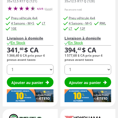
35x12.5 R17 Q (121)
35x12.5 R17 Q (128)
4,5/5
(4 avis)
Pas encore noté
Pneu véhicule 4x4
Pneu véhicule 4x4
4 Saisons - M+S
LT
4 Saisons - M+S
RWL
10E
LT
12F
Livraison à domicile
Livraison à domicile
En Stock
En Stock
341,
$ CA
394,
$ CA
60
42
1 366,
40
$ CA
prix pour 4
1 577,
68
$ CA
prix pour 4
pneus avant taxes
pneus avant taxes
quantité
quantité
Ajouter au panier
Ajouter au panier