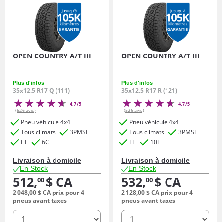
OPEN COUNTRY A/T III
OPEN COUNTRY A/T III
Plus d'infos
Plus d'infos
35x12.5 R17 Q (111)
35x12.5 R17 R (121)
4,7/5
4,7/5
(526 avis)
(526 avis)
Pneu véhicule 4x4
Pneu véhicule 4x4
Tous climats
3PMSF
Tous climats
3PMSF
LT
6C
LT
10E
Livraison à domicile
Livraison à domicile
En Stock
En Stock
512,
$ CA
532,
$ CA
00
00
2 048,
00
$ CA
prix pour 4
2 128,
00
$ CA
prix pour 4
pneus avant taxes
pneus avant taxes
quantité
quantité