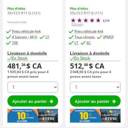
Plus d'infos
Plus d'infos
35x12.5 R17 Q (121)
35x12.5 R17 Q (111)
4,7/5
Pas encore noté
(526 avis)
Pneu véhicule 4x4
Pneu véhicule 4x4
4 Saisons - M+S
LT
Tous climats
3PMSF
10E
LT
6C
Livraison à domicile
Livraison à domicile
En Stock
En Stock
481,
$ CA
512,
$ CA
26
00
1 925,
04
$ CA
prix pour 4
2 048,
00
$ CA
prix pour 4
pneus avant taxes
pneus avant taxes
quantité
quantité
Ajouter au panier
Ajouter au panier