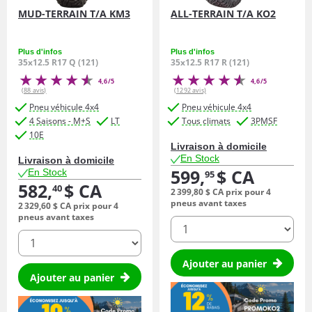
MUD-TERRAIN T/A KM3
ALL-TERRAIN T/A KO2
Plus d'infos
Plus d'infos
35x12.5 R17 Q (121)
35x12.5 R17 R (121)
4,6/5
4,6/5
(88 avis)
(1292 avis)
Pneu véhicule 4x4
Pneu véhicule 4x4
4 Saisons - M+S
LT
Tous climats
3PMSF
10E
Livraison à domicile
En Stock
Livraison à domicile
599,
$ CA
En Stock
95
582,
$ CA
40
2 399,
80
$ CA
prix pour 4
pneus avant taxes
2 329,
60
$ CA
prix pour 4
pneus avant taxes
quantité
quantité
Ajouter au panier
Ajouter au panier