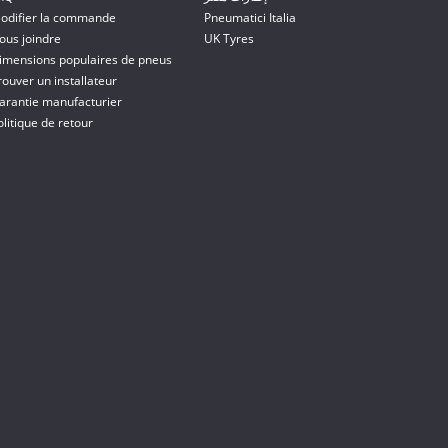
odifier la commande
Pneumatici Italia
ous joindre
UK Tyres
imensions populaires de pneus
rouver un installateur
arantie manufacturier
olitique de retour