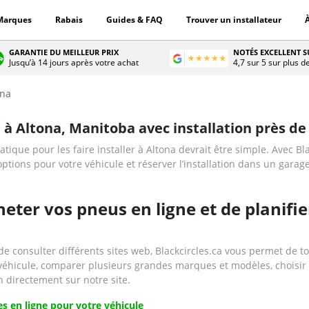
Marques
Rabais
Guides & FAQ
Trouver un installateur
GARANTIE DU MEILLEUR PRIX
NOTÉS EXCELLENT 
Jusqu’à 14 jours après votre achat
4,7 sur 5 sur plus d
ona
 à Altona, Manitoba avec installation près de
ique pour les faire installer à Altona devrait être simple. Avec Bl
ptions pour votre véhicule et réserver l’installation dans un garage
ter vos pneus en ligne et de planifier
de consulter différents sites web, Blackcircles.ca vous permet de to
 véhicule, comparer plusieurs grandes marques et modèles, choisir 
n directement sur notre site.
s en ligne pour votre véhicule