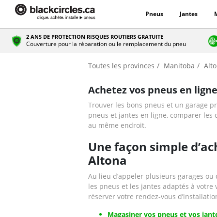
Pneus
Jantes
2 ANS DE PROTECTION RISQUES ROUTIERS GRATUITE
Couverture pour la réparation ou le remplacement du pneu
Toutes les provinces
Manitoba
Alt
Achetez vos pneus en ligne
Trouver les bons pneus et un garage prat
pneus et jantes en ligne, comparer les o
au même endroit.
Une façon simple d’ache
Altona
Au lieu d’appeler plusieurs garages ou 
les pneus et les jantes adaptés à votre
réserver votre rendez-vous d’installatio
Magasiner vos pneus et vos jante