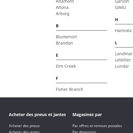
Altamont
Garson
Altona
GIMLI
Arborg
H
B
Hamiota
Blumenort
L
Brandon
Landmar
E
Letellier
Elm Creek
Lundar
F
Fisher Branch
Acheter des pneus et jantes
Magasinez par
Acheter des pneus
Par offres et remises postales
Acheter des jantes
Par dimension