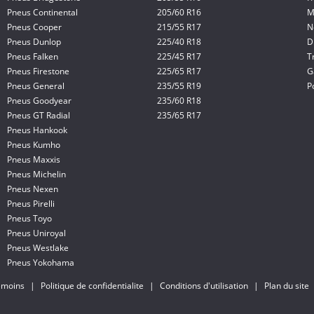
Pneus Continental
205/60 R16
M
Pneus Cooper
215/55 R17
N
Pneus Dunlop
225/40 R18
D
Pneus Falken
225/45 R17
T
Pneus Firestone
225/65 R17
G
Pneus General
235/55 R19
P
Pneus Goodyear
235/60 R18
Pneus GT Radial
235/65 R17
Pneus Hankook
Pneus Kumho
Pneus Maxxis
Pneus Michelin
Pneus Nexen
Pneus Pirelli
Pneus Toyo
Pneus Uniroyal
Pneus Westlake
Pneus Yokohama
témoins
|
Politique de confidentialite
|
Conditions d'utilisation
|
Plan du site