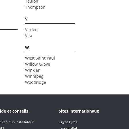
Teulon
Thompson
V
Virden
Vita
W
West Saint Paul
Willow Grove
Winkler
Winnipeg
Woodridge
ide et conseils
Sites internationaux
evenir un installateur
Egypt Tyres
AQ
إطارات مصر