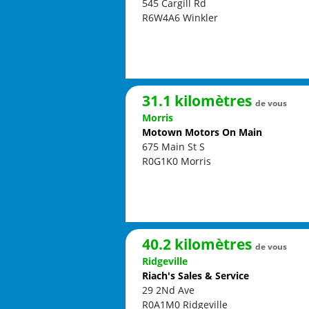
545 Cargill Rd
R6W4A6
Winkler
31.1 kilomètres
de vous
Morris
Motown Motors On Main
675 Main St S
R0G1K0
Morris
40.2 kilomètres
de vous
Ridgeville
Riach's Sales & Service
29 2Nd Ave
R0A1M0
Ridgeville