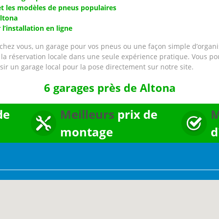
t les modèles de pneus populaires
Altona
’installation en ligne
hez vous, un garage pour vos pneus ou une façon simple d’organise
et la réservation locale dans une seule expérience pratique. Vous p
sir un garage local pour la pose directement sur notre site.
6 garages près de Altona
de
Meilleurs
prix de
M
montage
d