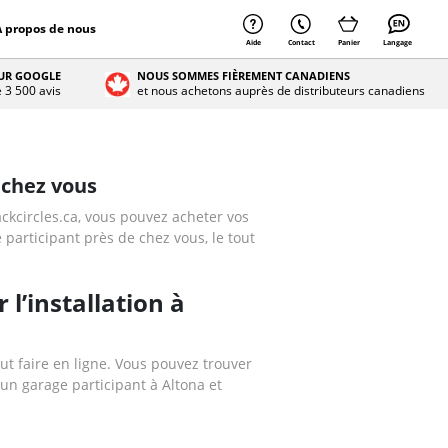
À propos de nous
Aide
Contact
Panier
Langage
SUR GOOGLE
NOUS SOMMES FIÈREMENT CANADIENS
e 3 500 avis
et nous achetons auprès de distributeurs canadiens
 chez vous
ackcircles.ca, vous pouvez acheter vos
 participant près de chez vous, le tout
 l’installation à
ut faire en ligne. Vous pouvez trouver
un garage participant à Altona et