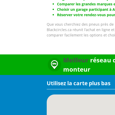
Comparer les grandes marques e
Choisir un garage participant à 
Réserver votre rendez-vous pour l
Que vous cherchiez des pneus près de c
Blackcircles.ca réunit l’achat en ligne 
comparer facilement les options et choi
Meilleur
réseau 
monteur
Utilisez la carte plus bas