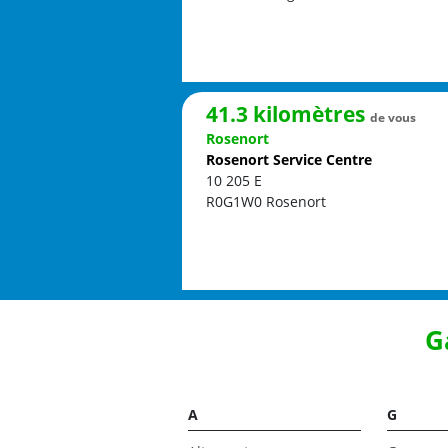
41.3 kilomètres
de vous
Rosenort
Rosenort Service Centre
10 205 E
R0G1W0
Rosenort
G
A
G