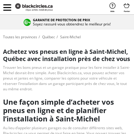
Aide
Panier
GARANTIE DE PROTECTION DE PRIX
Soyez rassuré vous obtiendrez le meilleur prix!
Toutes les provinces
Québec
Saint-Michel
Achetez vos pneus en ligne à Saint-Michel,
Québec avec installation près de chez vous
Trouver les bons pneus et un garage pratique pour les faire installer à Saint-
Michel devrait être simple. Avec Blackcircles.ca, vous pouvez acheter vos
pneus et jantes en ligne, comparer les options pour votre véhicule et
réserver l’installation dans un garage participant près de chez vous, le tout
au même endroit.
Une façon simple d’acheter vos
pneus en ligne et de planifier
l’installation à Saint-Michel
Au lieu d’appeler plusieurs garages ou de consulter différents sites web,
Blackcircles.ca vous permet de tout faire en ligne. Vous pouvez trouver les