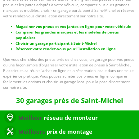
pneus et les jantes adaptés à votre véhicule, comparer plusieurs grandes
marques et modèles, choisir un garage participant à Saint-Michel et réserver
votre rendez-vous d’installation directement sur notre site.
Magasiner vos pneus et vos jantes en ligne pour votre véhicule
Comparer les grandes marques et les modèles de pneus
populaires
Choisir un garage participant à Saint-Michel
Réserver votre rendez-vous pour l’installation en ligne
Que vous cherchiez des pneus près de chez vous, un garage pour vos pneus
ou une façon simple d’organiser votre installation de pneus à Saint-Michel,
Blackcircles.ca réunit l’achat en ligne et la réservation locale dans une seule
expérience pratique. Vous pouvez acheter vos pneus en ligne, comparer
facilement les options et choisir un garage local pour la pose directement
sur notre site.
30 garages près de Saint-Michel
Meilleur
réseau de monteur
Meilleurs
prix de montage