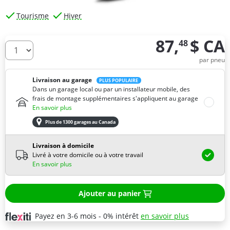
Tourisme
Hiver
87,
$ CA
48
De combien de pneus avez-vous besoin ?
par pneu
Livraison au garage
PLUS POPULAIRE
Dans un garage local ou par un installateur mobile, des
frais de montage supplémentaires s'appliquent au garage
En savoir plus
Plus de 1300 garages au Canada
Livraison à domicile
Livré à votre domicile ou à votre travail
En savoir plus
Ajouter au panier
Payez en 3-6 mois - 0% intérêt
en savoir plus