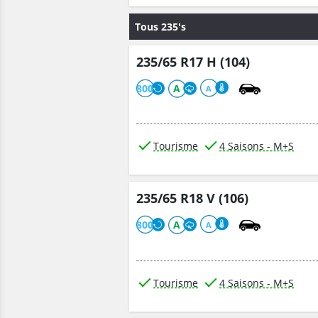
Tous 235's
235/65 R17 H (104)
800
A
A
Tourisme
4 Saisons - M+S
235/65 R18 V (106)
800
A
A
Tourisme
4 Saisons - M+S