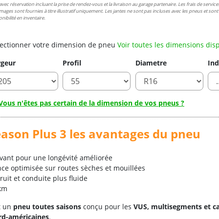
avec réservation incluant la prise de rendez-vous et la livraison au garage partenaire. Les frais de services
images sont fournies à titre illustratif uniquement. Les jantes ne sont pas incluses avec les pneus et son
nibilité en inventaire.
lectionner votre dimension de pneu
Voir toutes les dimensions dis
rgeur
Profil
Diametre
Ind
Vous n'êtes pas certain de la dimension de vos pneus ?
eason Plus 3 les avantages du pneu
ant pour une longévité améliorée
ce optimisée sur routes sèches et mouillées
uit et conduite plus fluide
 km
t un
pneu toutes saisons
conçu pour les
VUS, multisegments et c
rd-américaines
.