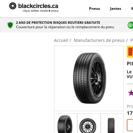
Pneus
Jantes
2 ANS DE PROTECTION RISQUES ROUTIERS GRATUITE
Couverture pour la réparation ou le remplacement du pneu
Accueil
Manufacturiers de pneus
P
PI
Le 
VU
Pri
17