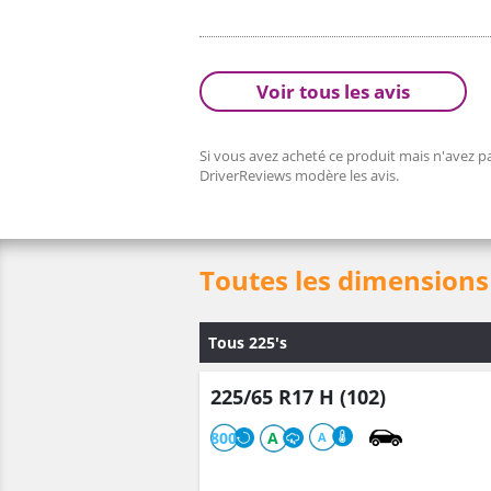
Voir tous les avis
Si vous avez acheté ce produit mais n'avez pa
DriverReviews modère les avis.
Toutes les dimensions 
Tous 225's
225/65 R17 H (102)
800
A
A