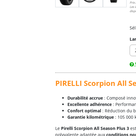
Prix 
Les 
dispo
Sé
La
PIRELLI Scorpion All S
Durabilité accrue
: Composé innov
Excellente adhérence
: Performan
Confort optimal
: Réduction du br
Garantie kilométrique
: 105 000
Le
Pirelli Scorpion All Season Plus 3
es
polyvalente adaptée aux
conditions no