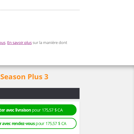
ous
.
En savoir plus
sur la manière dont
 Season Plus 3
er avec livraison
pour 175,57 $ CA
r avec rendez-vous
pour 175,57 $ CA