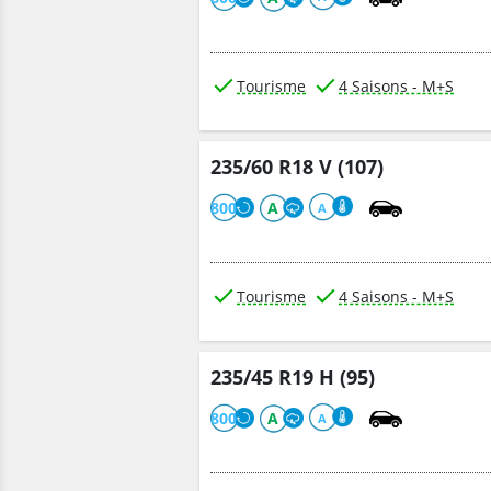
Tourisme
4 Saisons - M+S
235/60 R18 V (107)
800
A
A
Tourisme
4 Saisons - M+S
235/45 R19 H (95)
800
A
A