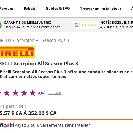
Marques
Rabais
Guides & FAQ
Trouver un installateur
GARANTIE DU MEILLEUR PRIX
NOTÉS EXCELLENT 
Jusqu’à 14 jours après votre achat
4,7 sur 5 sur plus d
IRELLI
Scorpion All Season Plus 3
RELLI Scorpion All Season Plus 3
Pirelli Scorpion All Season Plus 3 offre une conduite silencieuse
S et camionnettes toute l’année.
4,8/5
(928 avis)
x à partir de :
5,57 $ CA À 352,00 $ CA
Payez 3 ou 6 versements sans intérêt*