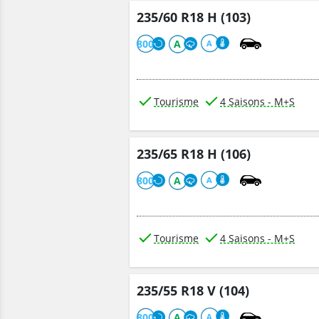
235/60 R18 H (103)
800
A
A
Tourisme
4 Saisons - M+S
235/65 R18 H (106)
800
A
A
Tourisme
4 Saisons - M+S
235/55 R18 V (104)
800
A
A