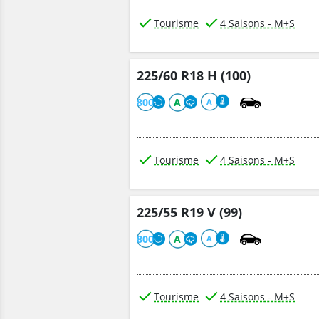
Tourisme
4 Saisons - M+S
225/60 R18 H (100)
800
A
A
Tourisme
4 Saisons - M+S
225/55 R19 V (99)
800
A
A
Tourisme
4 Saisons - M+S