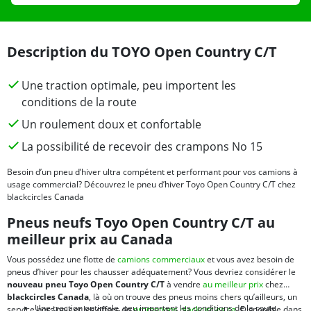
Description du TOYO Open Country C/T
Une traction optimale, peu importent les
conditions de la route
Un roulement doux et confortable
La possibilité de recevoir des crampons No 15
Besoin d’un pneu d’hiver ultra compétent et performant pour vos camions à
usage commercial? Découvrez le pneu d’hiver Toyo Open Country C/T chez
blackcircles Canada
Pneus neufs Toyo Open Country C/T au
meilleur prix au Canada
Vous possédez une flotte de
camions commerciaux
et vous avez besoin de
pneus d’hiver pour les chausser adéquatement? Vous devriez considérer le
nouveau pneu Toyo Open Country C/T
à vendre
au meilleur prix
chez
blackcircles Canada
, là où on trouve des pneus moins chers qu’ailleurs, un
Une traction optimale, peu importent les conditions de la route
service hors pair et les offres de
promotions blackcircles.ca
. Disponible dans