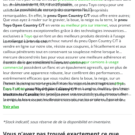
Un roulement doux et confortable
les dimensions de 16, 17, 18 et 20 pouces, ce pneu Toyo conçu pour une
La possibilité de recevoir des crampons No 15
utilisation commerciale est un pneu tout-terrain aux propriétés
remarquables. En effet, le
pneu Open Country C/T
vous offre entre autres;
Que vous ayez à rouler sur le gravier, la boue, la neige ou la terre, le
pneu
Toyo Open Country C/T
en vente
au meilleur prix sur internet
, vous promet
des compétences exceptionnelles grâce à des technologies innovatrices
exclusives à
Toyo
qui en font un des meilleurs produits destinés à l’usage
Le mélange à base de caoutchouc naturel du pneu Open Country C/T à
commercial sur le marché.
vendre en ligne sur notre site, résiste aux coupures, à l’écaillement et aux
cailloux pénétrants tout en conservant sa souplesse même lorsque le
mercure descend très bas pour vous assurer une meilleure adhérence et
Assortis de la garantie limitée Toyo, ces
pneus pour camions à usage
traction dans des conditions hivernales extrêmes.
commercial
possèdent un flanc et un épaulement agressifs, qui en plus de
leur donner une apparence robuste, leur confèrent des performances
extrêmement efficaces que vous rouliez dans la boue, la neige, sur un
Portant le pictogramme avec le flocon de neige et la montagne, ce
pneu
chemin de terre ou sur le gravier. Avec sa construction à repli élevé 3 plis
Toyo à rabais
possède des blocs d’épaulement à angles doubles, des fentes
Extra Tuff, le
pneu Toyo Open Country C/T
en vente au meilleur prix chez
ouvertes et de profondes lamelles pour une traction hors du commun dans
blackcircles Canada
, est pratiquement indestructible, puisqu’il vous offre
la neige, la boue ou sur les chemins creusés par les ornières. Il possède
une résistance exceptionnelle aux chocs pour assurer une traction et une
même des éjecteurs de cailloux afin que rien ne puisse nuire à sa formidable
sensibilité de la direction supérieures ainsi qu’une plus grande stabilité et
Voir plus
adhérence.
durabilité.
*Stock indicatif, sous réserve de de la disponibilité en inventaire.
Vous n’avez pas trouvé exactement ce que