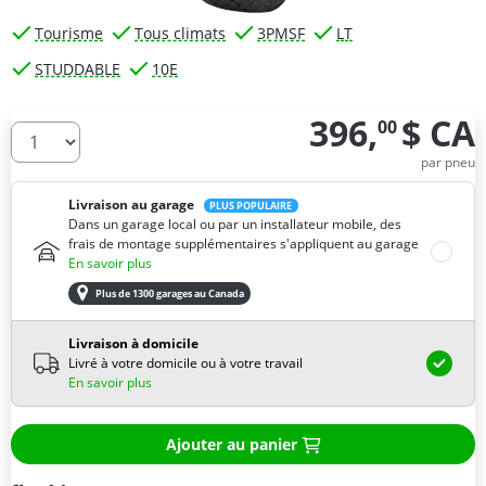
Tourisme
Tous climats
3PMSF
LT
STUDDABLE
10E
396,
$ CA
00
De combien de pneus avez-vous besoin ?
par pneu
Livraison au garage
PLUS POPULAIRE
Dans un garage local ou par un installateur mobile, des
frais de montage supplémentaires s'appliquent au garage
En savoir plus
Plus de 1300 garages au Canada
Livraison à domicile
Livré à votre domicile ou à votre travail
En savoir plus
Ajouter au panier