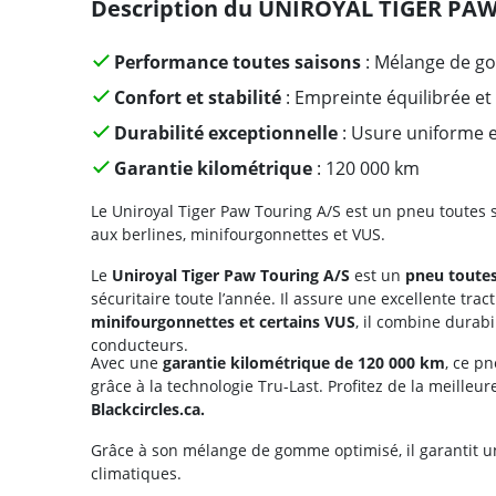
Description du UNIROYAL TIGER PA
Performance toutes saisons
: Mélange de g
Confort et stabilité
: Empreinte équilibrée e
Durabilité exceptionnelle
: Usure uniforme 
Garantie kilométrique
: 120 000 km
Le Uniroyal Tiger Paw Touring A/S est un pneu toutes s
aux berlines, minifourgonnettes et VUS.
Le
Uniroyal Tiger Paw Touring A/S
est un
pneu toutes
sécuritaire toute l’année. Il assure une excellente trac
minifourgonnettes et certains VUS
, il combine durabi
conducteurs.
Avec une
garantie kilométrique de 120 000 km
, ce p
grâce à la technologie Tru-Last. Profitez de la meilleu
Blackcircles.ca.
Grâce à son mélange de gomme optimisé, il garantit 
climatiques.