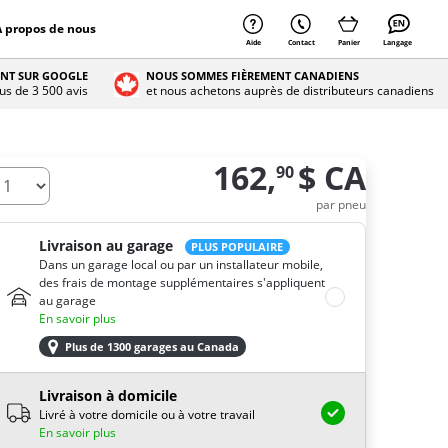
À propos de nous
Aide
Contact
Panier
Langage
ENT SUR GOOGLE
NOUS SOMMES FIÈREMENT CANADIENS
lus de 3 500 avis
et nous achetons auprès de distributeurs canadiens
162,
$ CA
90
e combien de pneus avez-vous besoin ?
par pneu
Livraison au garage
PLUS POPULAIRE
Dans un garage local ou par un installateur mobile,
des frais de montage supplémentaires s'appliquent
au garage
En savoir plus
Plus de 1300 garages au Canada
Livraison à domicile
Livré à votre domicile ou à votre travail
En savoir plus