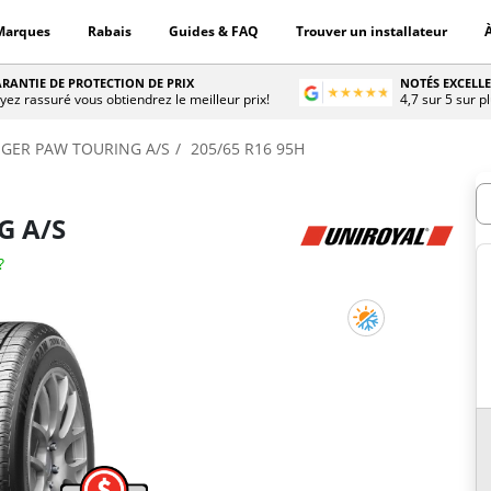
Marques
Rabais
Guides & FAQ
Trouver un installateur
RANTIE DE PROTECTION DE PRIX
NOTÉS EXCELL
yez rassuré vous obtiendrez le meilleur prix!
4,7 sur 5 sur p
IGER PAW TOURING A/S
205/65 R16 95H
D
G A/S
?