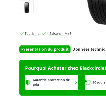
Tourisme
4 Saisons - M+S
Présentation du produit
Données techniq
Pourquoi Acheter chez Blackcircle
Garantie protection de
30 jours
prix