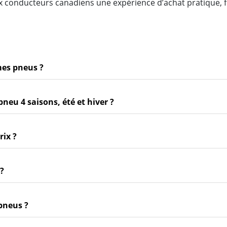
x conducteurs canadiens une expérience d’achat pratique, f
mes pneus ?
pneu 4 saisons, été et hiver ?
rix ?
 ?
pneus ?