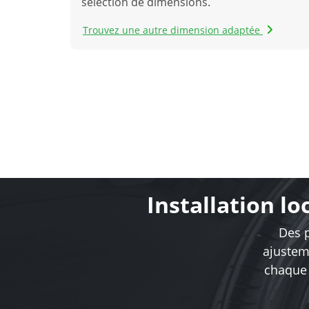
sélection de dimensions.
Trouvez une autre dimension adaptée
Installation l
Des p
ajusteme
chaque 