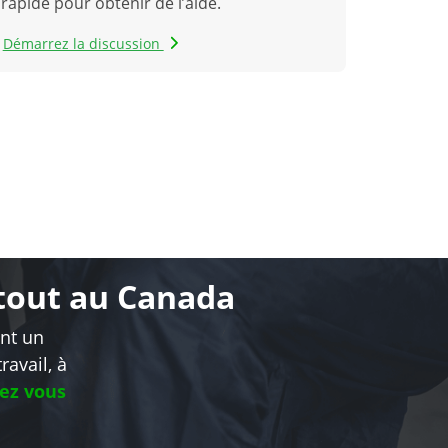
rapide pour obtenir de l’aide.
Démarrez la discussion
rtout au Canada
ent un
ravail, à
hez vous