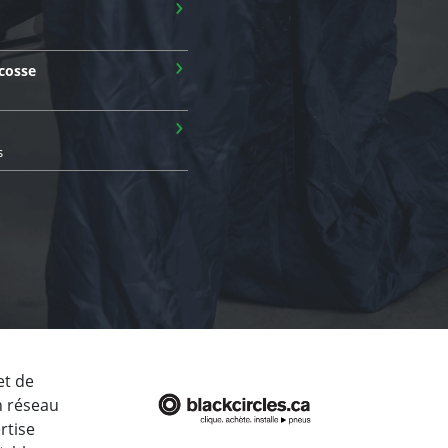
›
›
cosse
›
s
et de
un réseau
rtise